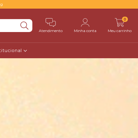
0g
0
Atendimento
Minha conta
Meu carrinho
titucional