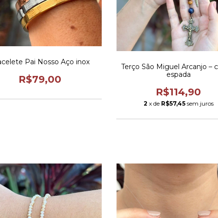
acelete Pai Nosso Aço inox
Terço São Miguel Arcanjo – 
espada
R$79,00
R$114,90
2
x de
R$57,45
sem juros