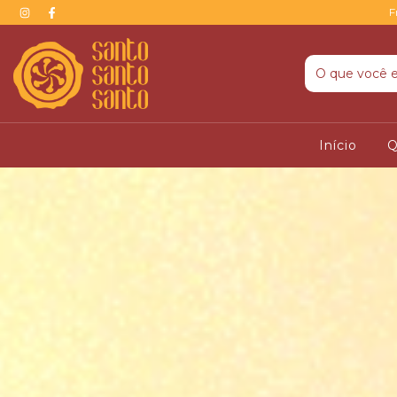
F
Início
Q