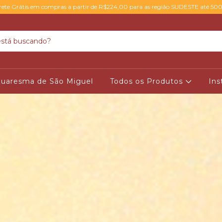
rete Grátis em compras a partir de R$224,00 para as região SUDESTE até 50
uaresma de São Miguel
Todos os Produtos
Ins