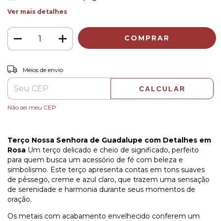
Ver mais detalhes
ALTERAR CEP
Entregas para o CEP:
Meios de envio
CALCULAR
Não sei meu CEP
Terço Nossa Senhora de Guadalupe com Detalhes em
Rosa
Um terço delicado e cheio de significado, perfeito
para quem busca um acessório de fé com beleza e
simbolismo. Este terço apresenta contas em tons suaves
de pêssego, creme e azul claro, que trazem uma sensação
de serenidade e harmonia durante seus momentos de
oração.
Os metais com acabamento envelhecido conferem um