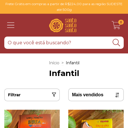
Frete Grátis em compras a partir de R$224,00 para as região SUDESTE
até 500g
0
Início
>
Infantil
Infantil
Filtrar