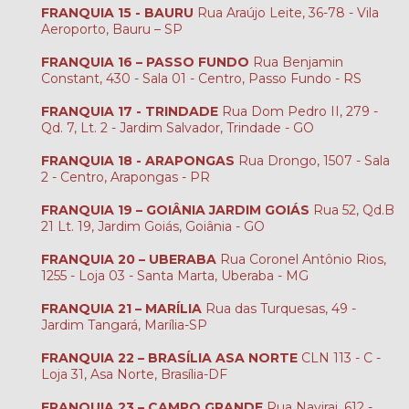
FRANQUIA 15 - BAURU
Rua Araújo Leite, 36-78 - Vila
Aeroporto, Bauru – SP
FRANQUIA 16 – PASSO FUNDO
Rua Benjamin
Constant, 430 - Sala 01 - Centro, Passo Fundo - RS
FRANQUIA 17 - TRINDADE
Rua Dom Pedro II, 279 -
Qd. 7, Lt. 2 - Jardim Salvador, Trindade - GO
FRANQUIA 18 - ARAPONGAS
Rua Drongo, 1507 - Sala
2 - Centro, Arapongas - PR
FRANQUIA 19 – GOIÂNIA JARDIM GOIÁS
Rua 52, Qd.B
21 Lt. 19, Jardim Goiás, Goiânia - GO
FRANQUIA 20 – UBERABA
Rua Coronel Antônio Rios,
1255 - Loja 03 - Santa Marta, Uberaba - MG
FRANQUIA 21 – MARÍLIA
Rua das Turquesas, 49 -
Jardim Tangará, Marília-SP
FRANQUIA 22 – BRASÍLIA ASA NORTE
CLN 113 - C -
Loja 31, Asa Norte, Brasília-DF
FRANQUIA 23 – CAMPO GRANDE
Rua Navirai, 612 -