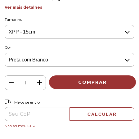
Ver mais detalhes
Tamanho
Cor
ALTERAR CEP
Entregas para o CEP:
Meios de envio
CALCULAR
Não sei meu CEP