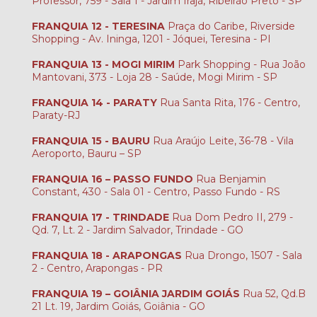
Professor, 759 - Sala 1 - Jardim Irajá, Ribeirão Preto - SP
FRANQUIA 12 - TERESINA
Praça do Caribe, Riverside
Shopping - Av. Ininga, 1201 - Jóquei, Teresina - PI
FRANQUIA 13 - MOGI MIRIM
Park Shopping - Rua João
Mantovani, 373 - Loja 28 - Saúde, Mogi Mirim - SP
FRANQUIA 14 - PARATY
Rua Santa Rita, 176 - Centro,
Paraty-RJ
FRANQUIA 15 - BAURU
Rua Araújo Leite, 36-78 - Vila
Aeroporto, Bauru – SP
FRANQUIA 16 – PASSO FUNDO
Rua Benjamin
Constant, 430 - Sala 01 - Centro, Passo Fundo - RS
FRANQUIA 17 - TRINDADE
Rua Dom Pedro II, 279 -
Qd. 7, Lt. 2 - Jardim Salvador, Trindade - GO
FRANQUIA 18 - ARAPONGAS
Rua Drongo, 1507 - Sala
2 - Centro, Arapongas - PR
FRANQUIA 19 – GOIÂNIA JARDIM GOIÁS
Rua 52, Qd.B
21 Lt. 19, Jardim Goiás, Goiânia - GO