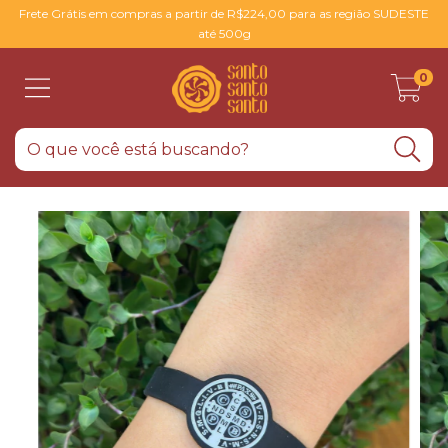
Frete Grátis em compras a partir de R$224,00 para as região SUDESTE
até 500g
0