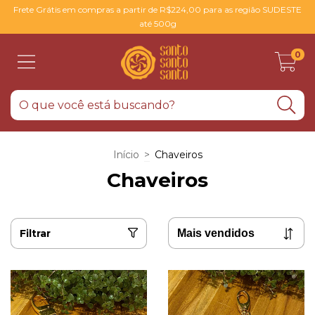
Frete Grátis em compras a partir de R$224,00 para as região SUDESTE
até 500g
0
Início
>
Chaveiros
Chaveiros
Filtrar