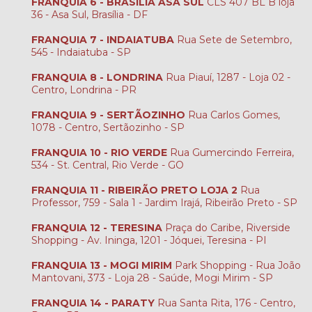
FRANQUIA 6 - BRASÍLIA ASA SUL
CLS 407 BL B loja
36 - Asa Sul, Brasília - DF
FRANQUIA 7 - INDAIATUBA
Rua Sete de Setembro,
545 - Indaiatuba - SP
FRANQUIA 8 - LONDRINA
Rua Piauí, 1287 - Loja 02 -
Centro, Londrina - PR
FRANQUIA 9 - SERTÃOZINHO
Rua Carlos Gomes,
1078 - Centro, Sertãozinho - SP
FRANQUIA 10 - RIO VERDE
Rua Gumercindo Ferreira,
534 - St. Central, Rio Verde - GO
FRANQUIA 11 - RIBEIRÃO PRETO LOJA 2
Rua
Professor, 759 - Sala 1 - Jardim Irajá, Ribeirão Preto - SP
FRANQUIA 12 - TERESINA
Praça do Caribe, Riverside
Shopping - Av. Ininga, 1201 - Jóquei, Teresina - PI
FRANQUIA 13 - MOGI MIRIM
Park Shopping - Rua João
Mantovani, 373 - Loja 28 - Saúde, Mogi Mirim - SP
FRANQUIA 14 - PARATY
Rua Santa Rita, 176 - Centro,