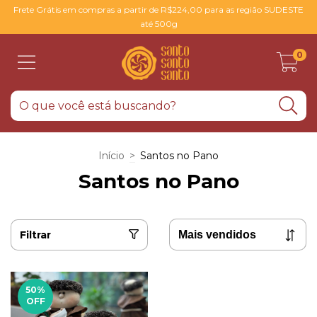
Frete Grátis em compras a partir de R$224,00 para as região SUDESTE
até 500g
0
Início
>
Santos no Pano
Santos no Pano
Filtrar
50
%
OFF