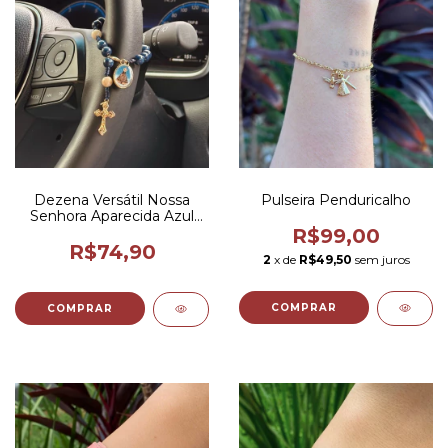
Dezena Versátil Nossa
Pulseira Penduricalho
Senhora Aparecida Azul
Marinho
R$99,00
R$74,90
2
x de
R$49,50
sem juros