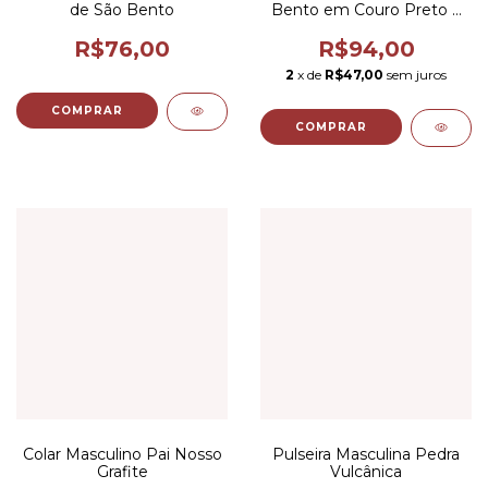
de São Bento
Bento em Couro Preto e
Metal Grafite com
acabamento
R$76,00
R$94,00
2
x de
R$47,00
sem juros
COMPRAR
Colar Masculino Pai Nosso
Pulseira Masculina Pedra
Grafite
Vulcânica