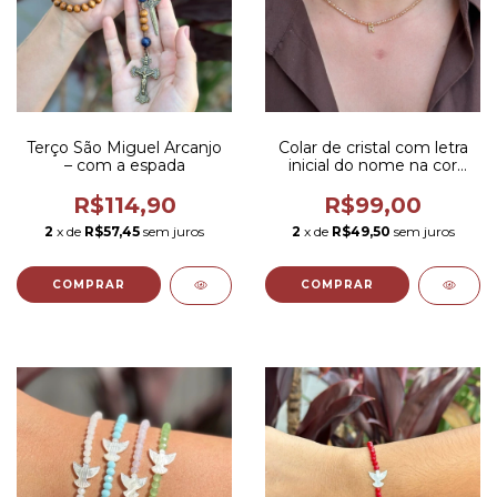
Terço São Miguel Arcanjo
Colar de cristal com letra
– com a espada
inicial do nome na cor
creme
R$114,90
R$99,00
2
x de
R$57,45
sem juros
2
x de
R$49,50
sem juros
COMPRAR