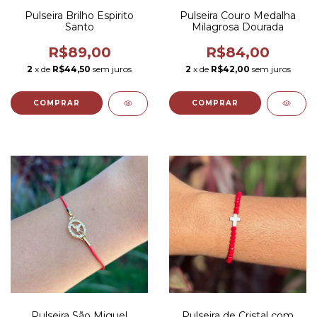
Pulseira Brilho Espirito
Pulseira Couro Medalha
Santo
Milagrosa Dourada
R$89,00
R$84,00
2
x de
R$44,50
sem juros
2
x de
R$42,00
sem juros
COMPRAR
COMPRAR
Pulseira São Miguel
Pulseira de Cristal com