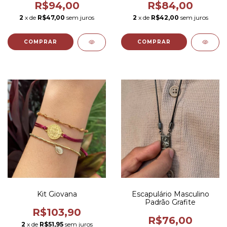
R$94,00
R$84,00
2
x de
R$47,00
sem juros
2
x de
R$42,00
sem juros
COMPRAR
Kit Giovana
Escapulário Masculino
Padrão Grafite
R$103,90
R$76,00
2
x de
R$51,95
sem juros