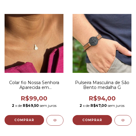
Colar fio Nossa Senhora
Pulseira Masculina de São
Aparecida em
Bento medalha G
Madrepérola
R$99,00
R$94,00
2
x de
R$49,50
sem juros
2
x de
R$47,00
sem juros
COMPRAR
COMPRAR