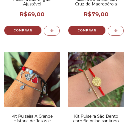
Ajustável
Cruz de Madrepérola
R$69,00
R$79,00
COMPRAR
COMPRAR
Kit Pulseira A Grande
Kit Pulseira São Bento
Hístoria de Jesus e
com fio brilho santinho
Pulseira fio brilho Santinho
dourado