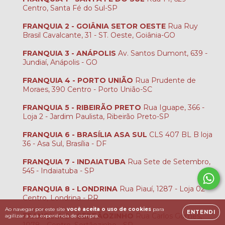
Centro, Santa Fé do Sul-SP
FRANQUIA 2 - GOIÂNIA SETOR OESTE
Rua Ruy
Brasil Cavalcante, 31 - ST. Oeste, Goiânia-GO
FRANQUIA 3 - ANÁPOLIS
Av. Santos Dumont, 639 -
Jundiaí, Anápolis - GO
FRANQUIA 4 - PORTO UNIÃO
Rua Prudente de
Moraes, 390 Centro - Porto União-SC
FRANQUIA 5 - RIBEIRÃO PRETO
Rua Iguape, 366 -
Loja 2 - Jardim Paulista, Ribeirão Preto-SP
FRANQUIA 6 - BRASÍLIA ASA SUL
CLS 407 BL B loja
36 - Asa Sul, Brasília - DF
FRANQUIA 7 - INDAIATUBA
Rua Sete de Setembro,
545 - Indaiatuba - SP
FRANQUIA 8 - LONDRINA
Rua Piauí, 1287 - Loja 02 -
Centro, Londrina - PR
Ao navegar por este site
você aceita o uso de cookies
para
ENTENDI
FRANQUIA 9 - SERTÃOZINHO
Rua Carlos Gomes,
agilizar a sua experiência de compra.