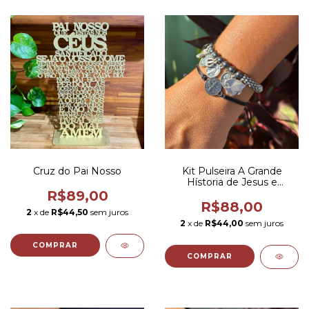
Cruz do Pai Nosso
Kit Pulseira A Grande
Hístoria de Jesus e
Pulseira Fio de São Bento
R$89,00
R$88,00
2
x de
R$44,50
sem juros
2
x de
R$44,00
sem juros
COMPRAR