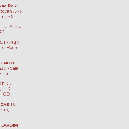
RIM
Park
tovani, 373
irim - SP
Rua Santa
-RJ
ua Araújo
rto, Bauru –
 FUNDO
30 - Sala
 - RS
DE
Rua
Lt. 2 -
 - GO
NGAS
Rua
ntro,
A JARDIM