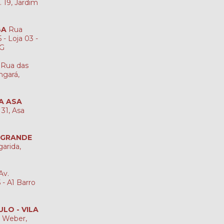
. 19, Jardim
BA
Rua
 - Loja 03 -
MG
Rua das
ngará,
IA ASA
 31, Asa
 GRANDE
garida,
Av.
- A1 Barro
ULO - VILA
 Weber,