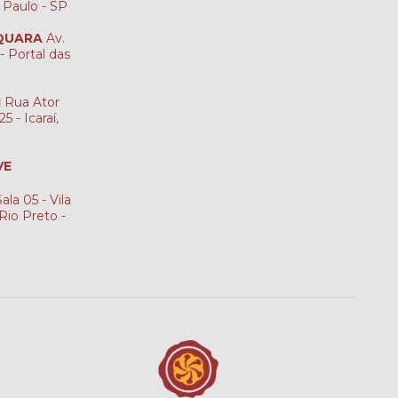
o Paulo - SP
AQUARA
Av.
- Portal das
I
Rua Ator
5 - Icaraí,
VE
ala 05 - Vila
Rio Preto -