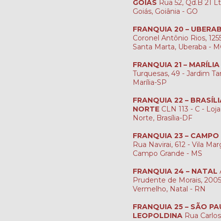
GOIÁS
Rua 52, Qd.B 21 Lt
Goiás, Goiânia - GO
FRANQUIA 20 – UBERA
Coronel Antônio Rios, 1255
Santa Marta, Uberaba - 
FRANQUIA 21 – MARÍLIA
Turquesas, 49 - Jardim Ta
Marília-SP
FRANQUIA 22 – BRASÍL
NORTE
CLN 113 - C - Loja
Norte, Brasília-DF
FRANQUIA 23 – CAMPO
Rua Navirai, 612 - Vila Mar
Campo Grande - MS
FRANQUIA 24 – NATAL
Prudente de Morais, 2005 
Vermelho, Natal - RN
FRANQUIA 25 – SÃO PA
LEOPOLDINA
Rua Carlos