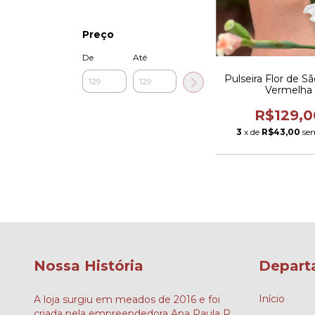
Preço
De
Até
Pulseira Flor de S
Vermelha
R$129,0
3
x de
R$43,00
se
Nossa História
Depart
Início
A loja surgiu em meados de 2016 e foi
criada pela empreendedora Ana Paula R.