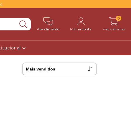
0g
0
Atendimento
Minha conta
Meu carrinho
titucional