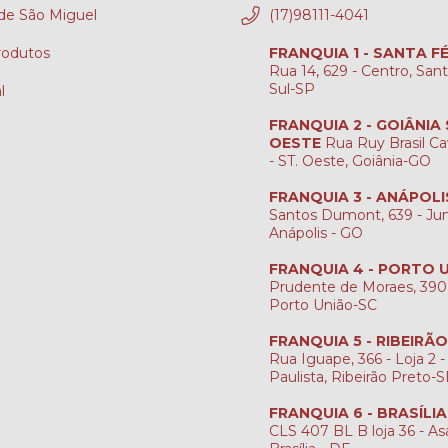
e São Miguel
(17)98111-4041
rodutos
FRANQUIA 1 - SANTA F
Rua 14, 629 - Centro, San
Sul-SP
l
FRANQUIA 2 - GOIÂNIA
OESTE
Rua Ruy Brasil Ca
- ST. Oeste, Goiânia-GO
FRANQUIA 3 - ANÁPOLI
Santos Dumont, 639 - Jun
Anápolis - GO
FRANQUIA 4 - PORTO 
Prudente de Moraes, 390
Porto União-SC
FRANQUIA 5 - RIBEIRÃ
Rua Iguape, 366 - Loja 2 -
Paulista, Ribeirão Preto-
FRANQUIA 6 - BRASÍLI
CLS 407 BL B loja 36 - Asa