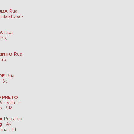
UBA
Rua
ndaiatuba -
NA
Rua
tro,
ZINHO
Rua
tro,
DE
Rua
 St.
ÃO PRETO
 - Sala 1 -
to - SP
NA
Praça do
 - Av.
sina - PI