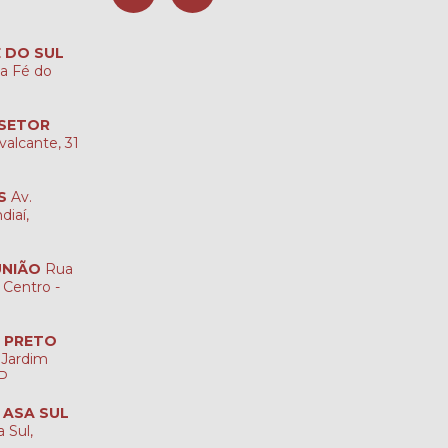
É DO SUL
ta Fé do
 SETOR
valcante, 31
S
Av.
diaí,
UNIÃO
Rua
 Centro -
O PRETO
 Jardim
SP
A ASA SUL
 Sul,