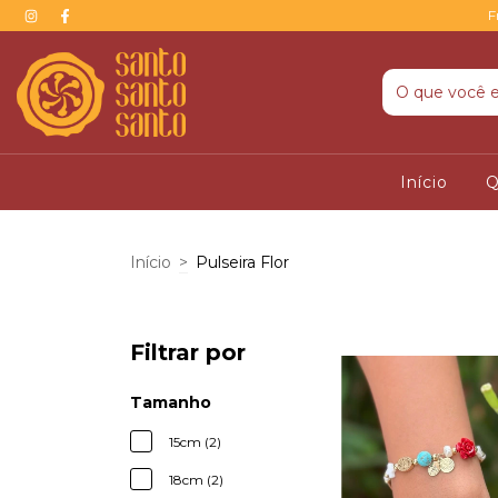
F
Início
Q
Início
>
Pulseira Flor
Filtrar por
Tamanho
15cm (2)
18cm (2)