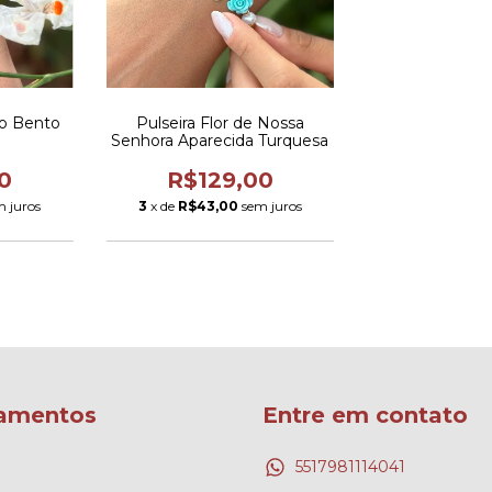
ão Bento
Pulseira Flor de Nossa
Senhora Aparecida Turquesa
0
R$129,00
m juros
3
x de
R$43,00
sem juros
amentos
Entre em contato
5517981114041