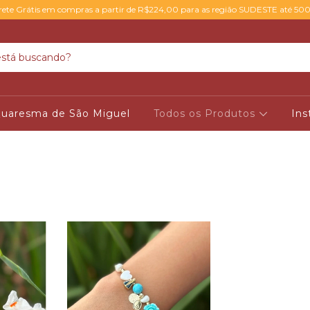
rete Grátis em compras a partir de R$224,00 para as região SUDESTE até 50
uaresma de São Miguel
Todos os Produtos
Ins