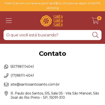
Frete Grátis em compras a partir de R$224,00 para as região SUDESTE
até 500g
0
Contato
5517981114041
(17)98111-4041
site@santosantosanto.com.br
R. Paulo dos Santos, 515, Sala 05 - Vila São Manoel, São
José do Rio Preto - SP, 15091-310