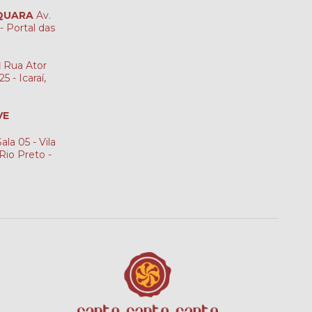
AQUARA
Av.
- Portal das
I
Rua Ator
5 - Icaraí,
VE
ala 05 - Vila
Rio Preto -