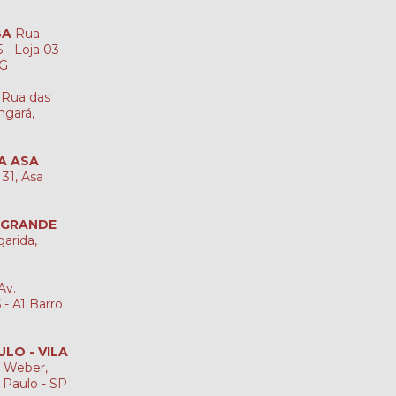
BA
Rua
 - Loja 03 -
MG
Rua das
ngará,
IA ASA
 31, Asa
 GRANDE
garida,
Av.
- A1 Barro
ULO - VILA
 Weber,
o Paulo - SP