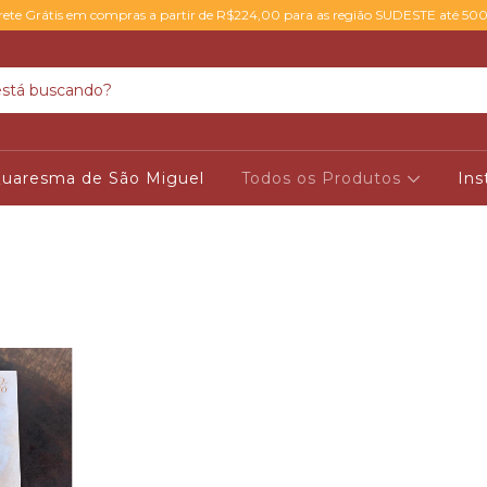
rete Grátis em compras a partir de R$224,00 para as região SUDESTE até 50
uaresma de São Miguel
Todos os Produtos
Ins