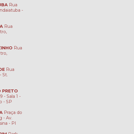
UBA
Rua
ndaiatuba -
NA
Rua
tro,
ZINHO
Rua
tro,
DE
Rua
 St.
ÃO PRETO
 - Sala 1 -
to - SP
NA
Praça do
 - Av.
sina - PI