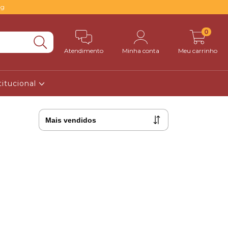
0g
0
Atendimento
Minha conta
Meu carrinho
titucional