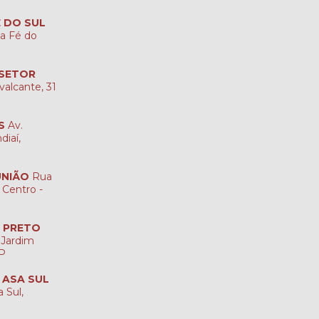
É DO SUL
ta Fé do
 SETOR
valcante, 31
S
Av.
diaí,
UNIÃO
Rua
 Centro -
O PRETO
 Jardim
SP
A ASA SUL
 Sul,