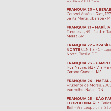
Goiás, Goiânia - GO
FRANQUIA 20 – UBERA
Coronel Antônio Rios, 1255
Santa Marta, Uberaba - 
FRANQUIA 21 – MARÍLIA
Turquesas, 49 - Jardim Ta
Marília-SP
FRANQUIA 22 – BRASÍL
NORTE
CLN 113 - C - Loja
Norte, Brasília-DF
FRANQUIA 23 – CAMPO
Rua Navirai, 612 - Vila Mar
Campo Grande - MS
FRANQUIA 24 – NATAL
Prudente de Morais, 2005 
Vermelho, Natal - RN
FRANQUIA 25 – SÃO PA
LEOPOLDINA
Rua Carlos
1531 - Vila Leopoldina, Sã