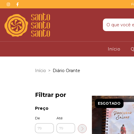
F
Início
Q
Início
>
Diário Orante
Filtrar por
ESGOTADO
Preço
De
Até