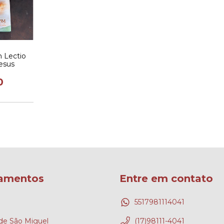
 Lectio
Jesus
0
amentos
Entre em contato
5517981114041
e São Miguel
(17)98111-4041