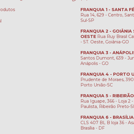
rodutos
FRANQUIA 1 - SANTA F
Rua 14, 629 - Centro, San
Sul-SP
l
FRANQUIA 2 - GOIÂNIA
OESTE
Rua Ruy Brasil Ca
- ST. Oeste, Goiânia-GO
FRANQUIA 3 - ANÁPOLI
Santos Dumont, 639 - Jun
Anápolis - GO
FRANQUIA 4 - PORTO 
Prudente de Moraes, 390
Porto União-SC
FRANQUIA 5 - RIBEIRÃ
Rua Iguape, 366 - Loja 2 -
Paulista, Ribeirão Preto-
FRANQUIA 6 - BRASÍLI
CLS 407 BL B loja 36 - Asa
Brasília - DF