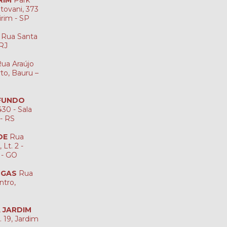
RIM
Park
tovani, 373
irim - SP
Rua Santa
-RJ
ua Araújo
rto, Bauru –
 FUNDO
30 - Sala
 - RS
DE
Rua
Lt. 2 -
 - GO
NGAS
Rua
ntro,
A JARDIM
. 19, Jardim