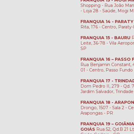
FRANQUIA 13 - MOGI MI
Shopping - Rua João Man
- Loja 28 - Saúde, Mogi M
FRANQUIA 14 - PARATY
Rita, 176 - Centro, Paraty
FRANQUIA 15 - BAURU
R
Leite, 36-78 - Vila Aeropo
SP
FRANQUIA 16 – PASSO
Rua Benjamin Constant, 4
01 - Centro, Passo Fundo
FRANQUIA 17 - TRINDA
Dom Pedro II, 279 - Qd. 7, 
Jardim Salvador, Trindade
FRANQUIA 18 - ARAPO
Drongo, 1507 - Sala 2 - Ce
Arapongas - PR
FRANQUIA 19 – GOIÂNI
GOIÁS
Rua 52, Qd.B 21 Lt