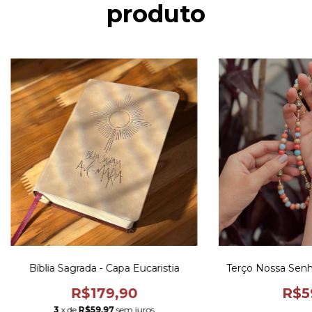
produto
Bíblia Sagrada - Capa Eucaristia
Terço Nossa Senh
R$179,90
R$5
3
x de
R$59,97
sem juros