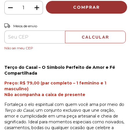
ALTERAR CEP
Entregas para o CEP:
Meios de envio
CALCULAR
Não sei meu CEP
Terço do Casal – O Símbolo Perfeito de Amor e Fé
Compartilhada
Preço: R$ 79,00 (par completo – 1 feminino e 1
masculino)
Não acompanha a caixa de presente
Fortaleça o elo espiritual com quem você ama por meio do
Terço do Casal
, um conjunto exclusivo que une oração,
amor e cumplicidade em uma peça artesanal e cheia de
significado. Ideal para momentos especiais como noivados,
casamentos, bodas ou qualquer ocasião que celebre a