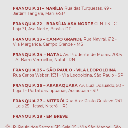
FRANQUIA 21 – MARÍLIA
Rua das Turquesas, 49 -
Jardim Tangará, Marília-SP
FRANQUIA 22 – BRASÍLIA ASA NORTE
CLN 113 - C -
Loja 31, Asa Norte, Brasília-DF
FRANQUIA 23 – CAMPO GRANDE
Rua Navirai, 612 -
Vila Margarida, Campo Grande - MS
FRANQUIA 24 – NATAL
Av. Prudente de Morais, 2005
- A1 Barro Vermelho, Natal - RN
FRANQUIA 25 – SÃO PAULO - VILA LEOPOLDINA
Rua Carlos Weber, 1531 - Vila Leopoldina, São Paulo - SP
FRANQUIA 26 – ARARAQUARA
Av. Luiz Dosualdo, 50 -
Loja 1 - Portal das Tipuanas, Araraquara - SP
FRANQUIA 27 – NITERÓI
Rua Ator Paulo Gustavo, 241
- Loja 25 - Icaraí, Niterói - RJ
FRANQUIA 28 - EM BREVE
R. Paulo dos Santos, 515, Sala 05 - Vila São Manoel, São