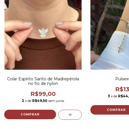
Colar Espírito Santo de Madrepérola
Pulseir
no fio de nylon
R$13
R$99,00
3
x de
R$44
2
x de
R$49,50
sem juros
COMPRAR