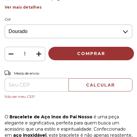
Ver mais detalhes
Cor
ALTERAR CEP
Entregas para o CEP:
Meios de envio
CALCULAR
Não sei meu CEP
O
Bracelete de Aço Inox do Pai Nosso
é uma peça
elegante e significativa, perfeita para quem busca um
acessório que una estilo e espiritualidade. Confeccionado
em
aço inoxidável
, este bracelete é não apenas resistente,