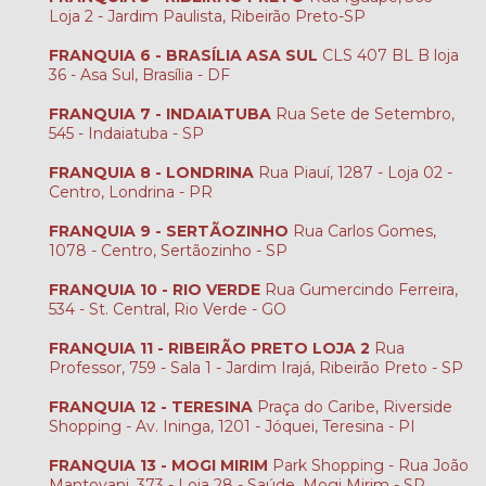
Loja 2 - Jardim Paulista, Ribeirão Preto-SP
FRANQUIA 6 - BRASÍLIA ASA SUL
CLS 407 BL B loja
36 - Asa Sul, Brasília - DF
FRANQUIA 7 - INDAIATUBA
Rua Sete de Setembro,
545 - Indaiatuba - SP
FRANQUIA 8 - LONDRINA
Rua Piauí, 1287 - Loja 02 -
Centro, Londrina - PR
FRANQUIA 9 - SERTÃOZINHO
Rua Carlos Gomes,
1078 - Centro, Sertãozinho - SP
FRANQUIA 10 - RIO VERDE
Rua Gumercindo Ferreira,
534 - St. Central, Rio Verde - GO
FRANQUIA 11 - RIBEIRÃO PRETO LOJA 2
Rua
Professor, 759 - Sala 1 - Jardim Irajá, Ribeirão Preto - SP
FRANQUIA 12 - TERESINA
Praça do Caribe, Riverside
Shopping - Av. Ininga, 1201 - Jóquei, Teresina - PI
FRANQUIA 13 - MOGI MIRIM
Park Shopping - Rua João
Mantovani, 373 - Loja 28 - Saúde, Mogi Mirim - SP