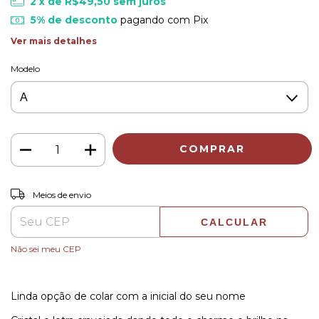
2
x de
R$49,50
sem juros
5% de desconto
pagando com Pix
Ver mais detalhes
Modelo
ALTERAR CEP
Entregas para o CEP:
Meios de envio
CALCULAR
Não sei meu CEP
Linda opção de colar com a inicial do seu nome