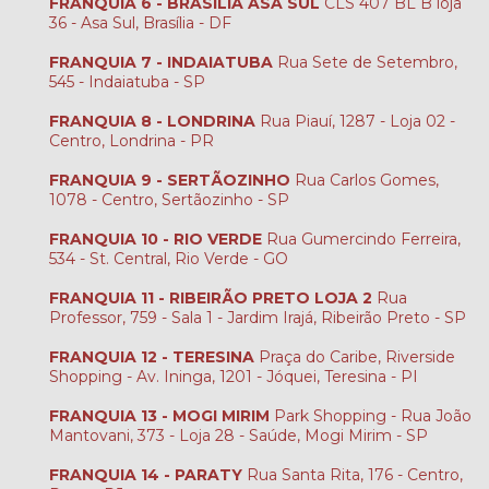
FRANQUIA 6 - BRASÍLIA ASA SUL
CLS 407 BL B loja
36 - Asa Sul, Brasília - DF
FRANQUIA 7 - INDAIATUBA
Rua Sete de Setembro,
545 - Indaiatuba - SP
FRANQUIA 8 - LONDRINA
Rua Piauí, 1287 - Loja 02 -
Centro, Londrina - PR
FRANQUIA 9 - SERTÃOZINHO
Rua Carlos Gomes,
1078 - Centro, Sertãozinho - SP
FRANQUIA 10 - RIO VERDE
Rua Gumercindo Ferreira,
534 - St. Central, Rio Verde - GO
FRANQUIA 11 - RIBEIRÃO PRETO LOJA 2
Rua
Professor, 759 - Sala 1 - Jardim Irajá, Ribeirão Preto - SP
FRANQUIA 12 - TERESINA
Praça do Caribe, Riverside
Shopping - Av. Ininga, 1201 - Jóquei, Teresina - PI
FRANQUIA 13 - MOGI MIRIM
Park Shopping - Rua João
Mantovani, 373 - Loja 28 - Saúde, Mogi Mirim - SP
FRANQUIA 14 - PARATY
Rua Santa Rita, 176 - Centro,