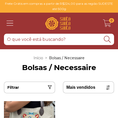
Frete Grátis em compras a partir de R$224,00 para as região SUDESTE
até 500g
0
Início
>
Bolsas / Necessaire
Bolsas / Necessaire
Filtrar