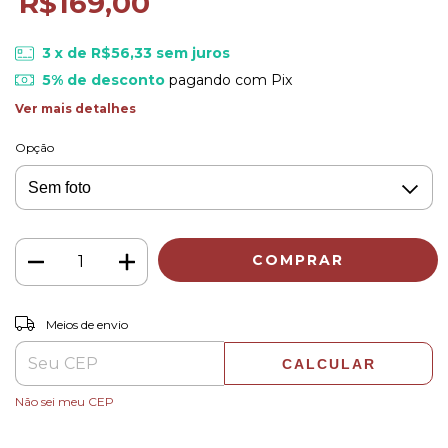
R$169,00
3
x de
R$56,33
sem juros
5% de desconto
pagando com Pix
Ver mais detalhes
Opção
ALTERAR CEP
Entregas para o CEP:
Meios de envio
CALCULAR
Não sei meu CEP