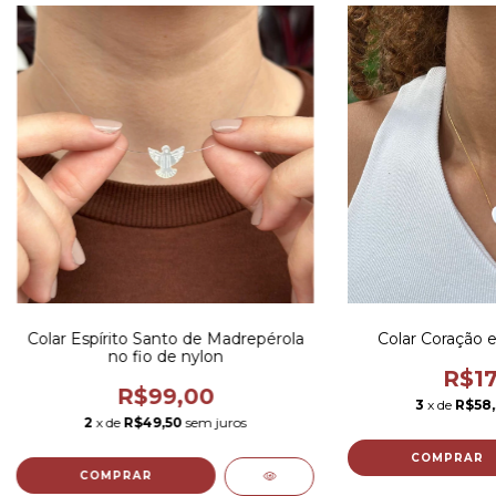
Colar Espírito Santo de Madrepérola
Colar Coração 
no fio de nylon
R$17
R$99,00
3
x de
R$58
2
x de
R$49,50
sem juros
COMPRAR
COMPRAR