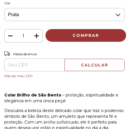
Cor
ALTERAR CEP
Entregas para o CEP:
Meios de envio
CALCULAR
Não sei meu CEP
Colar Brilho de São Bento
– proteção, espiritualidade e
elegância em uma única peça!
Descubra a beleza deste delicado colar que traz o poderoso
símbolo de São Bento, um amuleto que representa fé e
proteção. Com um
brilho sofisticado
, ele é perfeito para
quem deseja unir estilo e espiritualidade no dia a dia.