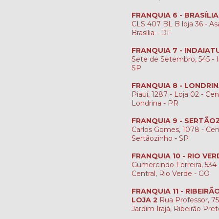
FRANQUIA 6 - BRASÍLI
CLS 407 BL B loja 36 - Asa
Brasília - DF
FRANQUIA 7 - INDAIAT
Sete de Setembro, 545 - I
SP
FRANQUIA 8 - LONDRI
Piauí, 1287 - Loja 02 - Cen
Londrina - PR
FRANQUIA 9 - SERTÃO
Carlos Gomes, 1078 - Cen
Sertãozinho - SP
FRANQUIA 10 - RIO VER
Gumercindo Ferreira, 534 -
Central, Rio Verde - GO
FRANQUIA 11 - RIBEIR
LOJA 2
Rua Professor, 759
Jardim Irajá, Ribeirão Pre