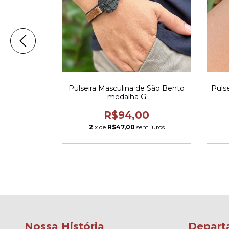
o Aço inox
Pulseira Masculina de São Bento
Puls
medalha G
0
R$94,00
2
x de
R$47,00
sem juros
Nossa História
Depart