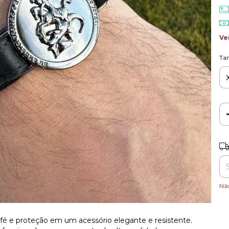
Ve
Ta
Ent
Nã
o, fé e proteção em um acessório elegante e resistente.