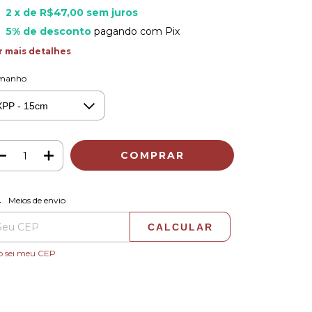
2
x de
R$47,00
sem juros
5% de desconto
pagando com Pix
r mais detalhes
manho
ALTERAR CEP
regas para o CEP:
Meios de envio
CALCULAR
o sei meu CEP