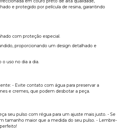
feccionada em couro preto de alta qualidade,
do e protegido por película de resina, garantindo
nhado com proteção especial.
fundido, proporcionando um design detalhado e
 o uso no dia a dia.
tente: - Evite contato com água para preservar a
fumes e cremes, que podem desbotar a peça.
eça seu pulso com régua para um ajuste mais justo. - Se
a um tamanho maior que a medida do seu pulso. - Lembre-
perfeito!