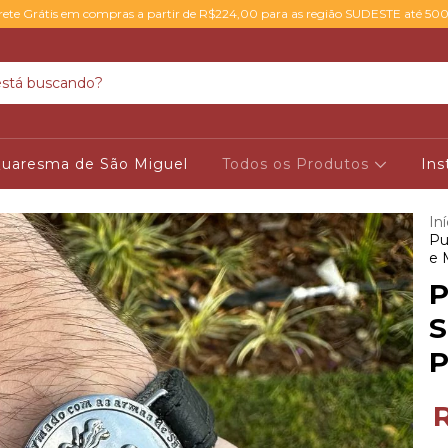
rete Grátis em compras a partir de R$224,00 para as região SUDESTE até 50
uaresma de São Miguel
Todos os Produtos
Ins
Iní
Pu
e 
P
S
P