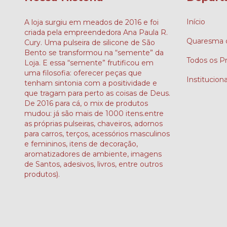
Início
A loja surgiu em meados de 2016 e foi
criada pela empreendedora Ana Paula R.
Quaresma d
Cury. Uma pulseira de silicone de São
Bento se transformou na “semente” da
Todos os P
Loja. E essa “semente” frutificou em
uma filosofia: oferecer peças que
Instituciona
tenham sintonia com a positividade e
que tragam para perto as coisas de Deus.
De 2016 para cá, o mix de produtos
mudou: já são mais de 1000 itens.entre
as próprias pulseiras, chaveiros, adornos
para carros, terços, acessórios masculinos
e femininos, itens de decoração,
aromatizadores de ambiente, imagens
de Santos, adesivos, livros, entre outros
produtos).