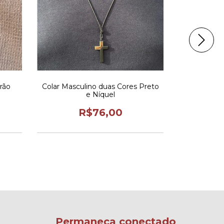
rão
Colar Masculino duas Cores Preto
Colar Mascu
e Níquel
R$76,00
Permaneça conectado