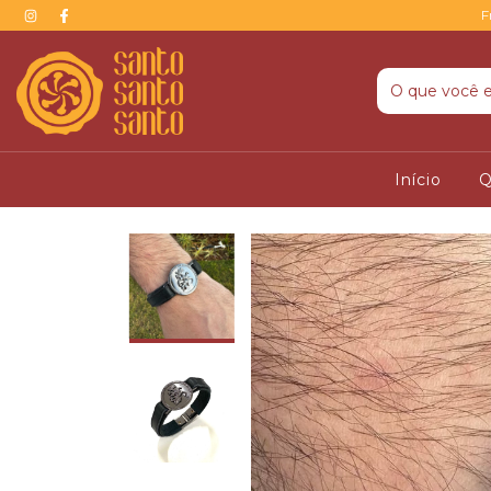
F
Início
Q