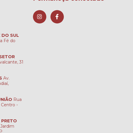
É DO SUL
ta Fé do
 SETOR
valcante, 31
S
Av.
diaí,
UNIÃO
Rua
 Centro -
O PRETO
 Jardim
SP