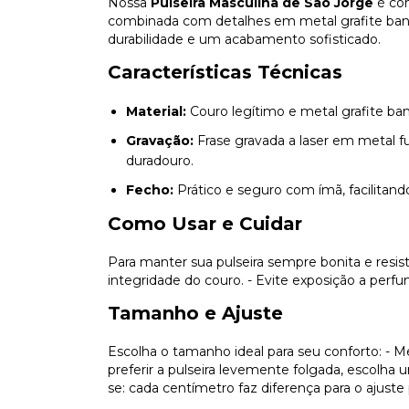
Nossa
Pulseira Masculina de São Jorge
é con
combinada com detalhes em metal grafite banha
durabilidade e um acabamento sofisticado.
Características Técnicas
Material:
Couro legítimo e metal grafite ba
Gravação:
Frase gravada a laser em metal 
duradouro.
Fecho:
Prático e seguro com ímã, facilitando
Como Usar e Cuidar
Para manter sua pulseira sempre bonita e resis
integridade do couro. - Evite exposição a per
Tamanho e Ajuste
Escolha o tamanho ideal para seu conforto: - M
preferir a pulseira levemente folgada, escolh
se: cada centímetro faz diferença para o ajuste 