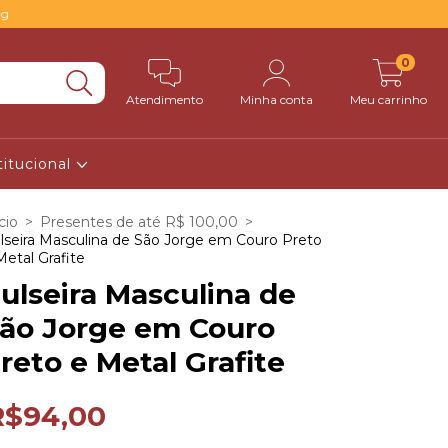
0g
0
Atendimento
Minha conta
Meu carrinho
titucional
cio
>
Presentes de até R$ 100,00
>
lseira Masculina de São Jorge em Couro Preto
Metal Grafite
ulseira Masculina de
ão Jorge em Couro
reto e Metal Grafite
R$94,00