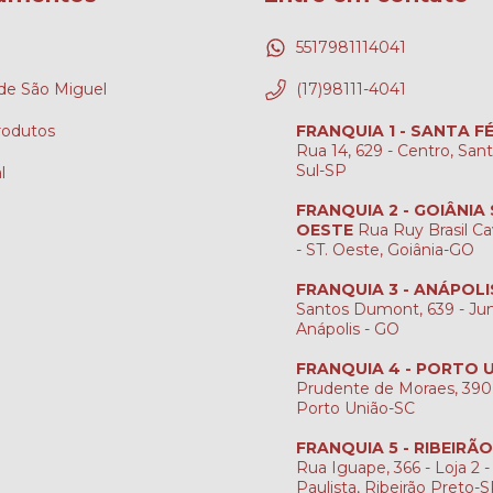
5517981114041
e São Miguel
(17)98111-4041
rodutos
FRANQUIA 1 - SANTA F
Rua 14, 629 - Centro, San
Sul-SP
l
FRANQUIA 2 - GOIÂNIA
OESTE
Rua Ruy Brasil Ca
- ST. Oeste, Goiânia-GO
FRANQUIA 3 - ANÁPOLI
Santos Dumont, 639 - Jun
Anápolis - GO
FRANQUIA 4 - PORTO 
Prudente de Moraes, 390
Porto União-SC
FRANQUIA 5 - RIBEIRÃ
Rua Iguape, 366 - Loja 2 -
Paulista, Ribeirão Preto-