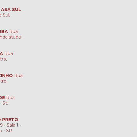
A ASA SUL
 Sul,
UBA
Rua
ndaiatuba -
NA
Rua
tro,
ZINHO
Rua
tro,
DE
Rua
 St.
ÃO PRETO
 - Sala 1 -
to - SP