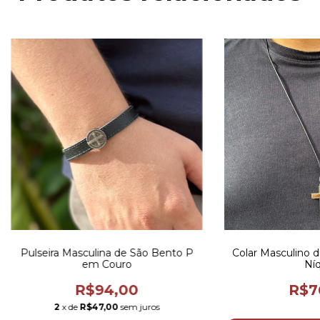
Pulseira Masculina de São Bento P
Colar Masculino d
em Couro
Níq
R$94,00
R$7
2
x de
R$47,00
sem juros