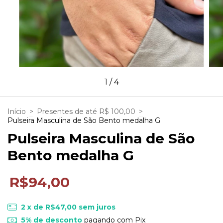
1
/
4
Início
>
Presentes de até R$ 100,00
>
Pulseira Masculina de São Bento medalha G
Pulseira Masculina de São
Bento medalha G
R$94,00
2
x de
R$47,00
sem juros
5% de desconto
pagando com Pix