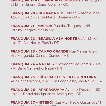
FRANQUIA 19 – GOIÂNIA JARDIM GOIÁS
Rua 52, Qd.B
21 Lt. 19, Jardim Goiás, Goiânia - GO
FRANQUIA 20 – UBERABA
Rua Coronel Antônio Rios,
1255 - Loja 03 - Santa Marta, Uberaba - MG
FRANQUIA 21 – MARÍLIA
Rua das Turquesas, 49 -
Jardim Tangará, Marília-SP
FRANQUIA 22 – BRASÍLIA ASA NORTE
CLN 113 - C -
Loja 31, Asa Norte, Brasília-DF
FRANQUIA 23 – CAMPO GRANDE
Rua Navirai, 612 -
Vila Margarida, Campo Grande - MS
FRANQUIA 24 – NATAL
Av. Prudente de Morais, 2005
- A1 Barro Vermelho, Natal - RN
FRANQUIA 25 – SÃO PAULO - VILA LEOPOLDINA
Rua Carlos Weber, 1531 - Vila Leopoldina, São Paulo - SP
FRANQUIA 26 – ARARAQUARA
Av. Luiz Dosualdo, 50 -
Loja 1 - Portal das Tipuanas, Araraquara - SP
FRANQUIA 27 – NITERÓI
Rua Ator Paulo Gustavo, 241