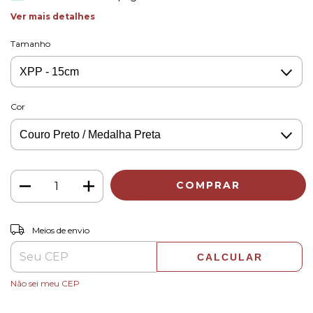
Ver mais detalhes
Tamanho
Cor
ALTERAR CEP
Entregas para o CEP:
Meios de envio
CALCULAR
Não sei meu CEP