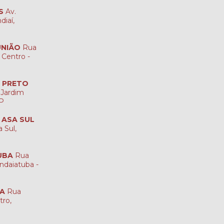
S
Av.
diaí,
UNIÃO
Rua
 Centro -
O PRETO
 Jardim
SP
A ASA SUL
 Sul,
UBA
Rua
ndaiatuba -
NA
Rua
tro,