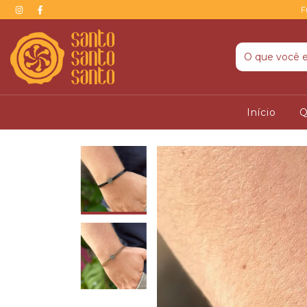
F
Início
Q