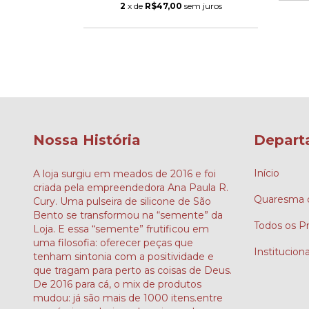
m juros
2
x de
R$47,00
sem juros
Nossa História
Depart
Início
A loja surgiu em meados de 2016 e foi
criada pela empreendedora Ana Paula R.
Quaresma d
Cury. Uma pulseira de silicone de São
Bento se transformou na “semente” da
Todos os P
Loja. E essa “semente” frutificou em
uma filosofia: oferecer peças que
Instituciona
tenham sintonia com a positividade e
que tragam para perto as coisas de Deus.
De 2016 para cá, o mix de produtos
mudou: já são mais de 1000 itens.entre