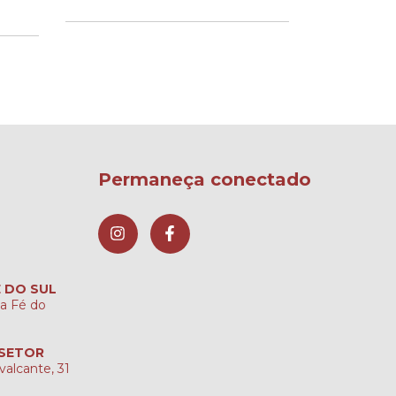
2
x de
Permaneça conectado
É DO SUL
ta Fé do
 SETOR
valcante, 31