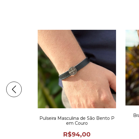
Br
e São Jorge
Pulseira Masculina de São Bento P
tal Grafite
em Couro
0
R$94,00