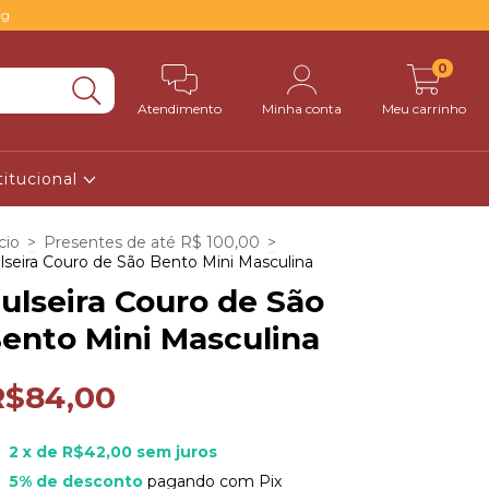
0g
0
Atendimento
Minha conta
Meu carrinho
titucional
cio
>
Presentes de até R$ 100,00
>
lseira Couro de São Bento Mini Masculina
ulseira Couro de São
ento Mini Masculina
R$84,00
2
x de
R$42,00
sem juros
5% de desconto
pagando com Pix