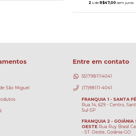
2
x de
R$47,00
sem juros
amentos
Entre em contato
5517981114041
e São Miguel
(17)98111-4041
rodutos
FRANQUIA 1 - SANTA F
Rua 14, 629 - Centro, San
Sul-SP
l
FRANQUIA 2 - GOIÂNIA
OESTE
Rua Ruy Brasil Ca
- ST. Oeste, Goiânia-GO