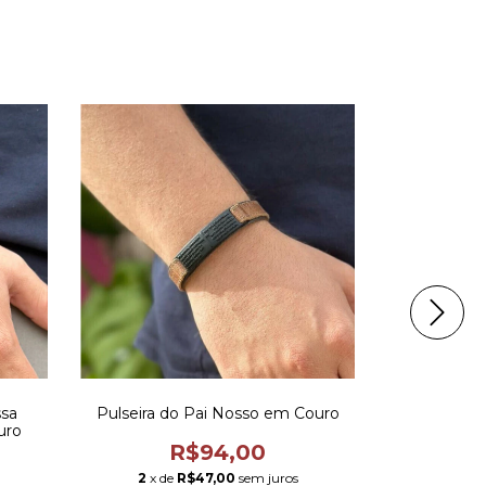
ssa
Pulseira do Pai Nosso em Couro
Pulseira M
uro
R$94,00
2
x de
R$47,00
sem juros