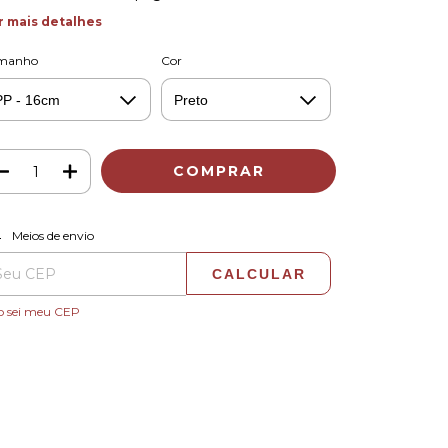
r mais detalhes
manho
Cor
ALTERAR CEP
regas para o CEP:
Meios de envio
CALCULAR
o sei meu CEP