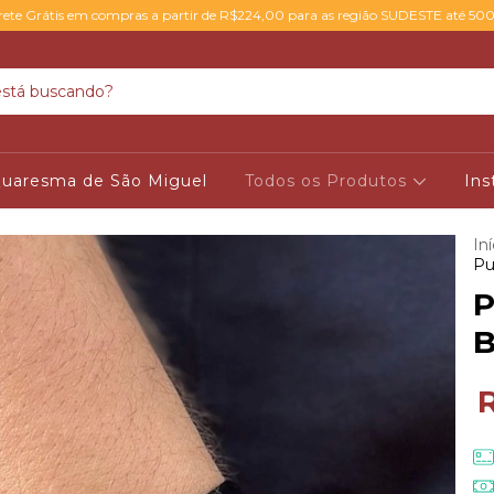
rete Grátis em compras a partir de R$224,00 para as região SUDESTE até 50
uaresma de São Miguel
Todos os Produtos
Ins
Iní
Pu
P
B