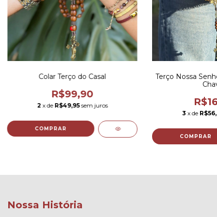
Colar Terço do Casal
Terço Nossa Senh
Chav
R$99,90
R$16
2
x de
R$49,95
sem juros
3
x de
R$56,
Nossa História