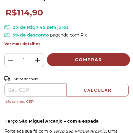
R$114,90
2
x de
R$57,45
sem juros
5% de desconto
pagando com Pix
Ver mais detalhes
ALTERAR CEP
Entregas para o CEP:
Meios de envio
CALCULAR
Não sei meu CEP
Terço São Miguel Arcanjo – com a espada
Fortaleça sua fé com o
Terço São Miguel Arcanjo
, uma