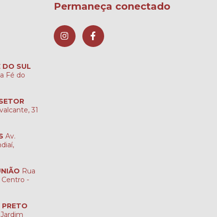
Permaneça conectado
É DO SUL
ta Fé do
 SETOR
valcante, 31
S
Av.
diaí,
UNIÃO
Rua
 Centro -
O PRETO
 Jardim