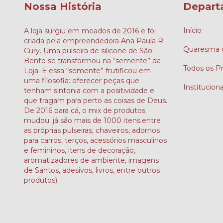
Nossa História
Depart
Início
A loja surgiu em meados de 2016 e foi
criada pela empreendedora Ana Paula R.
Quaresma d
Cury. Uma pulseira de silicone de São
Bento se transformou na “semente” da
Todos os P
Loja. E essa “semente” frutificou em
uma filosofia: oferecer peças que
Instituciona
tenham sintonia com a positividade e
que tragam para perto as coisas de Deus.
De 2016 para cá, o mix de produtos
mudou: já são mais de 1000 itens.entre
as próprias pulseiras, chaveiros, adornos
para carros, terços, acessórios masculinos
e femininos, itens de decoração,
aromatizadores de ambiente, imagens
de Santos, adesivos, livros, entre outros
produtos).