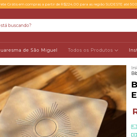
rete Grátis em compras a partir de R$224,00 para as região SUDESTE até 50
uaresma de São Miguel
Todos os Produtos
Ins
Iní
Bí
B
E