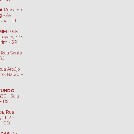
NA
Praça do
 - Av.
sina - PI
RIM
Park
tovani, 373
irim - SP
Rua Santa
-RJ
ua Araújo
rto, Bauru –
 FUNDO
30 - Sala
 - RS
DE
Rua
Lt. 2 -
 - GO
NGAS
Rua