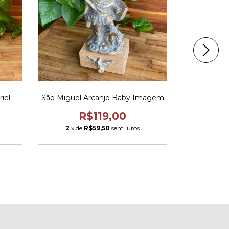
iel
São Miguel Arcanjo Baby Imagem
Terço 
R$119,00
2
x de
R$59,50
sem juros