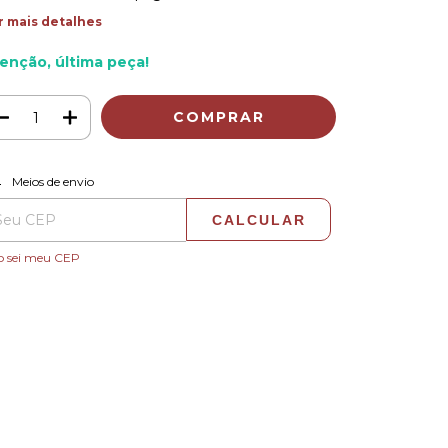
r mais detalhes
enção, última peça!
ALTERAR CEP
regas para o CEP:
Meios de envio
CALCULAR
o sei meu CEP