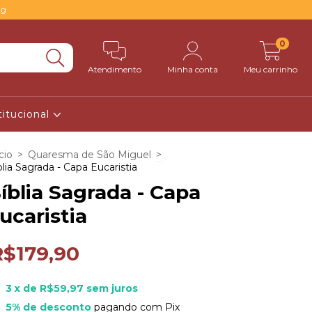
0g
0
Atendimento
Minha conta
Meu carrinho
titucional
cio
>
Quaresma de São Miguel
>
blia Sagrada - Capa Eucaristia
íblia Sagrada - Capa
ucaristia
R$179,90
3
x de
R$59,97
sem juros
5% de desconto
pagando com Pix