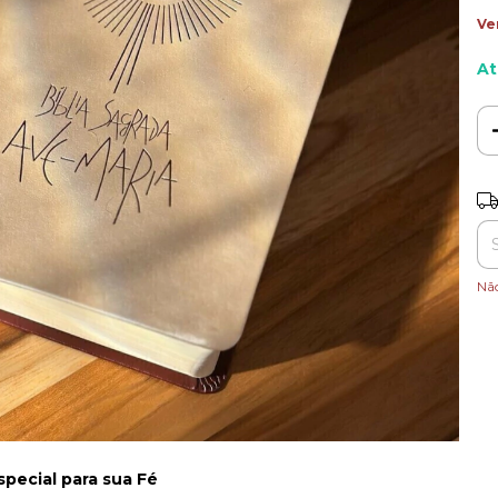
Ve
At
Ent
Nã
special para sua Fé