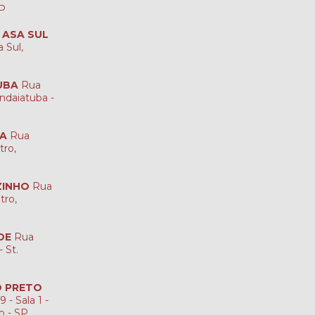
SP
A ASA SUL
 Sul,
UBA
Rua
ndaiatuba -
NA
Rua
tro,
ZINHO
Rua
tro,
DE
Rua
 St.
ÃO PRETO
 - Sala 1 -
to - SP