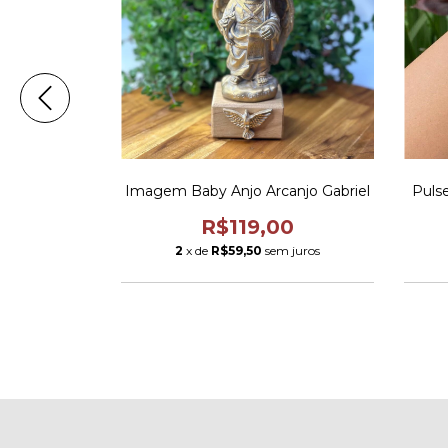
 Rafael
Imagem Baby Anjo Arcanjo Gabriel
Pulse
00
R$119,00
m juros
2
x de
R$59,50
sem juros