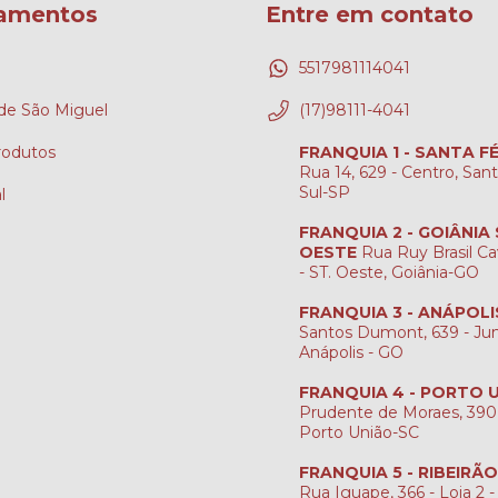
amentos
Entre em contato
5517981114041
e São Miguel
(17)98111-4041
rodutos
FRANQUIA 1 - SANTA F
Rua 14, 629 - Centro, San
Sul-SP
l
FRANQUIA 2 - GOIÂNIA
OESTE
Rua Ruy Brasil Ca
- ST. Oeste, Goiânia-GO
FRANQUIA 3 - ANÁPOLI
Santos Dumont, 639 - Jun
Anápolis - GO
FRANQUIA 4 - PORTO 
Prudente de Moraes, 390
Porto União-SC
FRANQUIA 5 - RIBEIRÃ
Rua Iguape, 366 - Loja 2 -