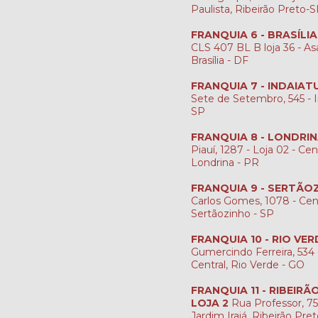
Paulista, Ribeirão Preto-
FRANQUIA 6 - BRASÍLI
CLS 407 BL B loja 36 - Asa
Brasília - DF
FRANQUIA 7 - INDAIAT
Sete de Setembro, 545 - I
SP
FRANQUIA 8 - LONDRI
Piauí, 1287 - Loja 02 - Cen
Londrina - PR
FRANQUIA 9 - SERTÃO
Carlos Gomes, 1078 - Cen
Sertãozinho - SP
FRANQUIA 10 - RIO VER
Gumercindo Ferreira, 534 -
Central, Rio Verde - GO
FRANQUIA 11 - RIBEIR
LOJA 2
Rua Professor, 759
Jardim Irajá, Ribeirão Pre