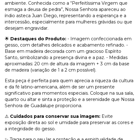
ambiente. Conhecida como a “Perfeitíssima Virgem que
esmaga a deusa de pedra”, Nossa Senhora apareceu ao
índio asteca Juan Diego, representando a esperança e a
intercessão, especialmente para mulheres grávidas ou que
desejam engravidar.
🌟
Destaques do Produto:
- Imagem confeccionada em
gesso, com detalhes delicados e acabamento refinado. -
Base em madeira decorada com um gracioso Espírito
Santo, simbolizando a presença divina e a paz. - Medidas
aproximadas: 20 cm de altura da imagem + 3 cm da base
de madeira (variação de 1 a 2 cm possível).
Esta peça é perfeita para quem aprecia a riqueza da cultura
e da fé latino-americana, além de ser um presente
significativo para momentos especiais. Coloque na sua sala,
quarto ou altar e sinta a proteção e a serenidade que Nossa
Senhora de Guadalupe proporciona.
⚠️
Cuidados para conservar sua imagem:
Evite
exposição direta ao sol e umidade para preservar as cores e
a integridade do gesso.
✨ Traga para o seu lar a proteção e a espiritualidade de