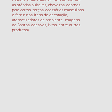
mudou: já são mais de 1000 itens.entre
as próprias pulseiras, chaveiros, adornos
para carros, terços, acessórios masculinos
e femininos, itens de decoração,
aromatizadores de ambiente, imagens
de Santos, adesivos, livros, entre outros
produtos).