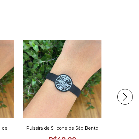
o de
Pulseira de Silicone de São Bento
Pulseiras de