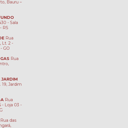
rto, Bauru –
 FUNDO
30 - Sala
 - RS
DE
Rua
Lt. 2 -
 - GO
NGAS
Rua
ntro,
A JARDIM
. 19, Jardim
BA
Rua
 - Loja 03 -
MG
Rua das
ngará,