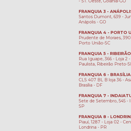
- ST. Oeste, Goiânia-GO
FRANQUIA 3 - ANÁPOLI
Santos Dumont, 639 - Jun
Anápolis - GO
FRANQUIA 4 - PORTO 
Prudente de Moraes, 390
Porto União-SC
FRANQUIA 5 - RIBEIRÃ
Rua Iguape, 366 - Loja 2 -
Paulista, Ribeirão Preto-
FRANQUIA 6 - BRASÍLI
CLS 407 BL B loja 36 - Asa
Brasília - DF
FRANQUIA 7 - INDAIAT
Sete de Setembro, 545 - I
SP
FRANQUIA 8 - LONDRI
Piauí, 1287 - Loja 02 - Cen
Londrina - PR