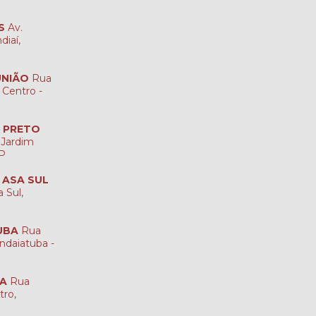
S
Av.
diaí,
UNIÃO
Rua
 Centro -
O PRETO
 Jardim
SP
A ASA SUL
 Sul,
UBA
Rua
ndaiatuba -
NA
Rua
tro,