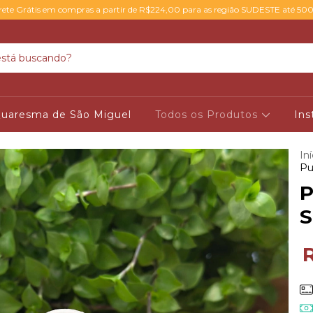
rete Grátis em compras a partir de R$224,00 para as região SUDESTE até 50
uaresma de São Miguel
Todos os Produtos
Ins
Iní
Pu
P
S