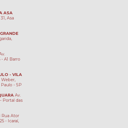
IA ASA
 31, Asa
 GRANDE
garida,
Av.
- A1 Barro
ULO - VILA
 Weber,
o Paulo - SP
AQUARA
Av.
- Portal das
I
Rua Ator
5 - Icaraí,