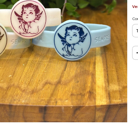
Ve
Co
Ent
Fa
Nã