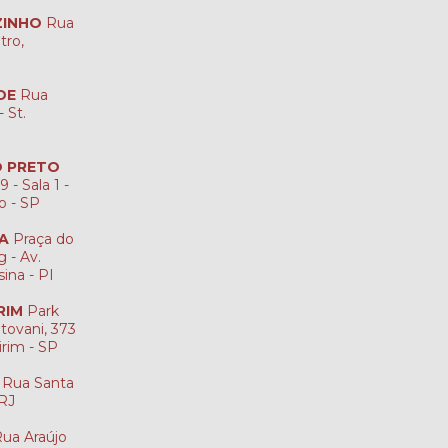
ZINHO
Rua
tro,
DE
Rua
 St.
ÃO PRETO
 - Sala 1 -
to - SP
NA
Praça do
 - Av.
sina - PI
RIM
Park
tovani, 373
irim - SP
Rua Santa
-RJ
ua Araújo