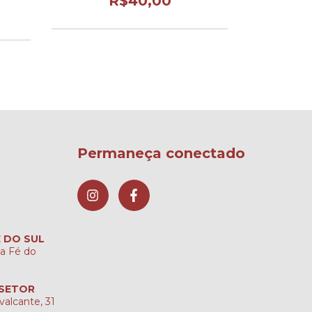
R$40,00
Permaneça conectado
É DO SUL
ta Fé do
 SETOR
valcante, 31