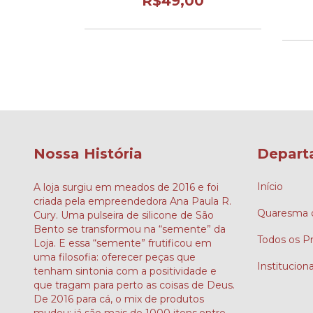
0
R$49,00
Nossa História
Depart
Início
A loja surgiu em meados de 2016 e foi
criada pela empreendedora Ana Paula R.
Quaresma d
Cury. Uma pulseira de silicone de São
Bento se transformou na “semente” da
Todos os P
Loja. E essa “semente” frutificou em
uma filosofia: oferecer peças que
Instituciona
tenham sintonia com a positividade e
que tragam para perto as coisas de Deus.
De 2016 para cá, o mix de produtos