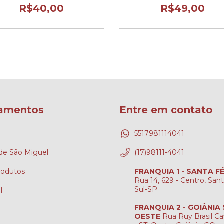
R$40,00
R$49,00
amentos
Entre em contato
5517981114041
e São Miguel
(17)98111-4041
rodutos
FRANQUIA 1 - SANTA F
Rua 14, 629 - Centro, San
Sul-SP
l
FRANQUIA 2 - GOIÂNIA
OESTE
Rua Ruy Brasil Ca