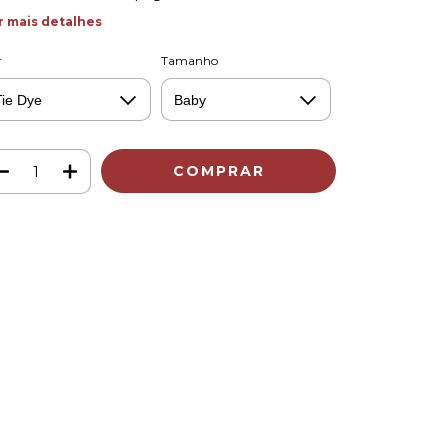
r mais detalhes
r
Tamanho
Meios de envio
ALTERAR CEP
regas para o CEP:
CALCULAR
ça login
e use seus dados de entrega
o sei meu CEP