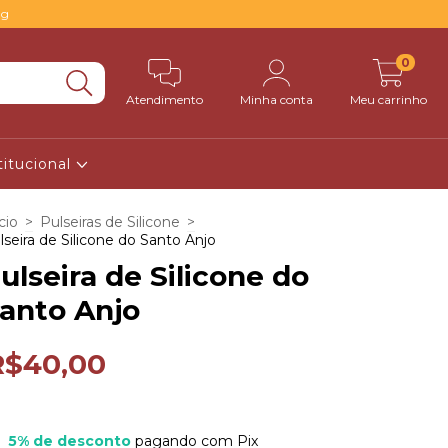
0g
0
Atendimento
Minha conta
Meu carrinho
titucional
cio
>
Pulseiras de Silicone
>
lseira de Silicone do Santo Anjo
ulseira de Silicone do
anto Anjo
R$40,00
5% de desconto
pagando com Pix