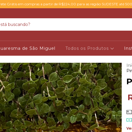
rete Grátis em compras a partir de R$224,00 para as região SUDESTE até 50
uaresma de São Miguel
Todos os Produtos
Ins
Iní
Pi
P
Ve