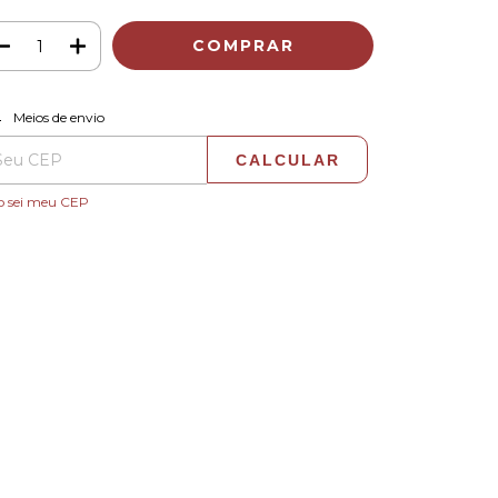
ALTERAR CEP
regas para o CEP:
Meios de envio
CALCULAR
o sei meu CEP