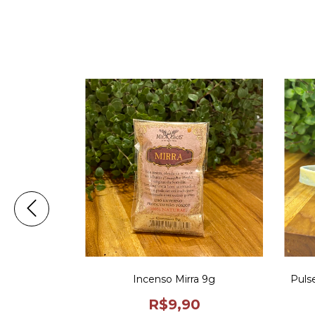
ral 9g
Incenso Mirra 9g
Pulse
0
R$9,90