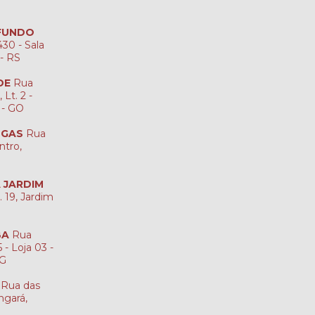
 FUNDO
30 - Sala
 - RS
DE
Rua
Lt. 2 -
 - GO
NGAS
Rua
ntro,
A JARDIM
. 19, Jardim
BA
Rua
 - Loja 03 -
MG
Rua das
ngará,