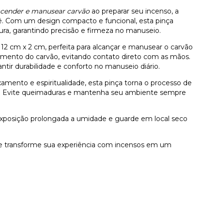
cender e manusear carvão
ao preparar seu incenso, a
cê. Com um design compacto e funcional, esta pinça
a, garantindo precisão e firmeza no manuseio.
12 cm x 2 cm, perfeita para alcançar e manusear o carvão
dimento do carvão, evitando contato direto com as mãos.
tir durabilidade e conforto no manuseio diário.
amento e espiritualidade, esta pinça torna o processo de
o. Evite queimaduras e mantenha seu ambiente sempre
xposição prolongada a umidade e guarde em local seco
t e transforme sua experiência com incensos em um