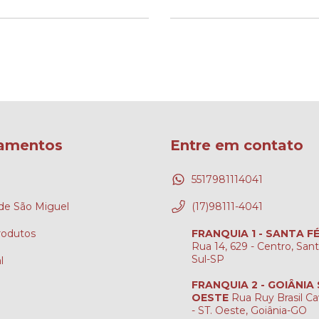
amentos
Entre em contato
5517981114041
e São Miguel
(17)98111-4041
rodutos
FRANQUIA 1 - SANTA F
Rua 14, 629 - Centro, San
Sul-SP
l
FRANQUIA 2 - GOIÂNIA
OESTE
Rua Ruy Brasil Ca
- ST. Oeste, Goiânia-GO