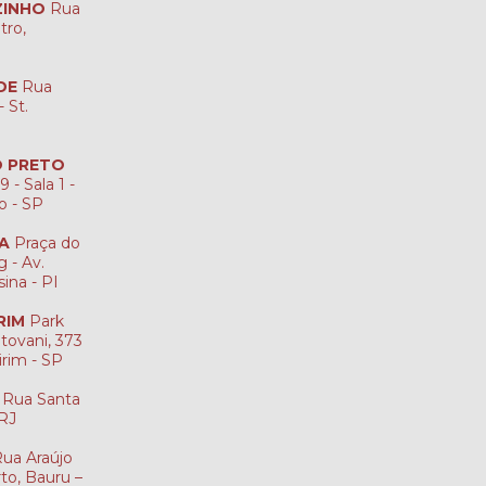
ZINHO
Rua
tro,
DE
Rua
 St.
ÃO PRETO
 - Sala 1 -
to - SP
NA
Praça do
 - Av.
sina - PI
RIM
Park
tovani, 373
irim - SP
Rua Santa
-RJ
ua Araújo
rto, Bauru –