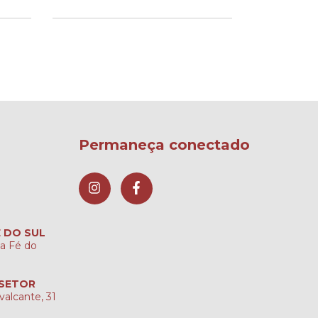
Permaneça conectado
É DO SUL
ta Fé do
 SETOR
valcante, 31