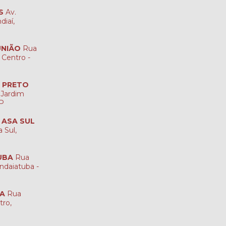
S
Av.
diaí,
UNIÃO
Rua
 Centro -
O PRETO
 Jardim
SP
A ASA SUL
 Sul,
UBA
Rua
ndaiatuba -
NA
Rua
tro,