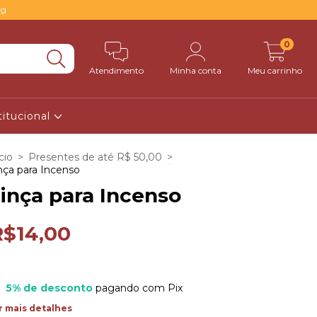
0g
0
Atendimento
Minha conta
Meu carrinho
titucional
cio
>
Presentes de até R$ 50,00
>
nça para Incenso
inça para Incenso
R$14,00
5% de desconto
pagando com Pix
r mais detalhes