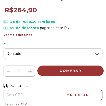
R$264,90
3
x de
R$88,30
sem juros
5% de desconto
pagando com Pix
Ver mais detalhes
Cor
ALTERAR CEP
Entregas para o CEP:
Meios de envio
CALCULAR
Não sei meu CEP