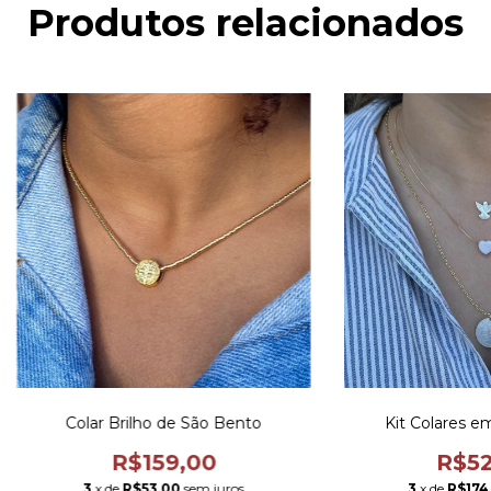
Produtos relacionados
Colar Brilho de São Bento
Kit Colares e
R$159,00
R$52
3
x de
R$53,00
sem juros
3
x de
R$174