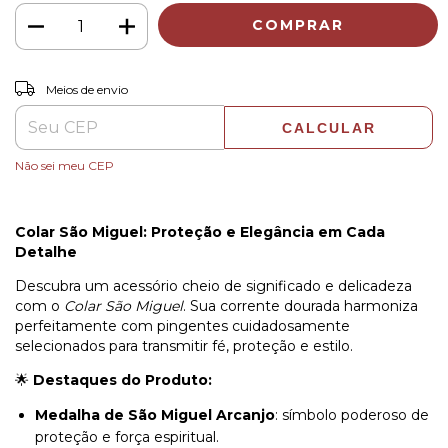
ALTERAR CEP
Entregas para o CEP:
Meios de envio
CALCULAR
Não sei meu CEP
Colar São Miguel: Proteção e Elegância em Cada
Detalhe
Descubra um acessório cheio de significado e delicadeza
com o
Colar São Miguel
. Sua corrente dourada harmoniza
perfeitamente com pingentes cuidadosamente
selecionados para transmitir fé, proteção e estilo.
🌟
Destaques do Produto:
Medalha de São Miguel Arcanjo
: símbolo poderoso de
proteção e força espiritual.