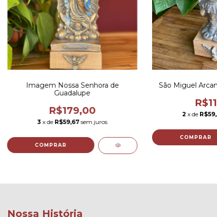
Imagem Nossa Senhora de
São Miguel Arca
Guadalupe
R$11
R$179,00
2
x de
R$59,
3
x de
R$59,67
sem juros
COMPRAR
COMPRAR
Nossa História