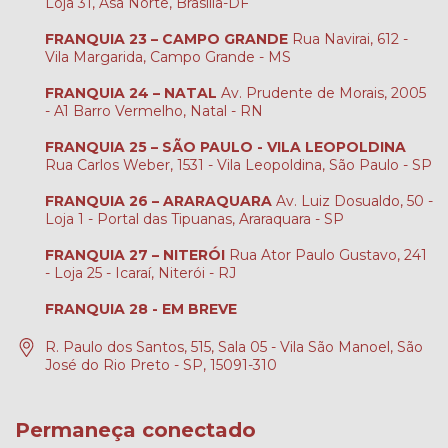
Loja 31, Asa Norte, Brasília-DF
FRANQUIA 23 – CAMPO GRANDE
Rua Navirai, 612 -
Vila Margarida, Campo Grande - MS
FRANQUIA 24 – NATAL
Av. Prudente de Morais, 2005
- A1 Barro Vermelho, Natal - RN
FRANQUIA 25 – SÃO PAULO - VILA LEOPOLDINA
Rua Carlos Weber, 1531 - Vila Leopoldina, São Paulo - SP
FRANQUIA 26 – ARARAQUARA
Av. Luiz Dosualdo, 50 -
Loja 1 - Portal das Tipuanas, Araraquara - SP
FRANQUIA 27 – NITERÓI
Rua Ator Paulo Gustavo, 241
- Loja 25 - Icaraí, Niterói - RJ
FRANQUIA 28 - EM BREVE
R. Paulo dos Santos, 515, Sala 05 - Vila São Manoel, São
José do Rio Preto - SP, 15091-310
Permaneça conectado