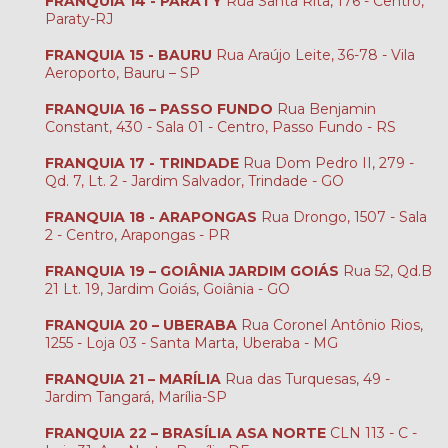
FRANQUIA 14 - PARATY
Rua Santa Rita, 176 - Centro,
Paraty-RJ
FRANQUIA 15 - BAURU
Rua Araújo Leite, 36-78 - Vila
Aeroporto, Bauru – SP
FRANQUIA 16 – PASSO FUNDO
Rua Benjamin
Constant, 430 - Sala 01 - Centro, Passo Fundo - RS
FRANQUIA 17 - TRINDADE
Rua Dom Pedro II, 279 -
Qd. 7, Lt. 2 - Jardim Salvador, Trindade - GO
FRANQUIA 18 - ARAPONGAS
Rua Drongo, 1507 - Sala
2 - Centro, Arapongas - PR
FRANQUIA 19 – GOIÂNIA JARDIM GOIÁS
Rua 52, Qd.B
21 Lt. 19, Jardim Goiás, Goiânia - GO
FRANQUIA 20 – UBERABA
Rua Coronel Antônio Rios,
1255 - Loja 03 - Santa Marta, Uberaba - MG
FRANQUIA 21 – MARÍLIA
Rua das Turquesas, 49 -
Jardim Tangará, Marília-SP
FRANQUIA 22 – BRASÍLIA ASA NORTE
CLN 113 - C -