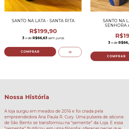
SANTO NA LATA - SANTA RITA
SANTO NA L
SENHORA 
R$199,90
R$19
3
x de
R$66,63
sem juros
3
x de
R$66
Nossa História
A loja surgiu em meados de 2016 e foi criada pela
empreendedora Ana Paula R. Cury. Uma pulseira de silicone
de São Bento se transformou na “semente” da Loja. E essa
“semente” frutificou em uma filosofia: oferecer peças que