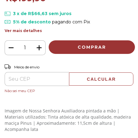
3
x de
R$66,63
sem juros
5% de desconto
pagando com Pix
Ver mais detalhes
ALTERAR CEP
Entregas para o CEP:
Meios de envio
CALCULAR
Não sei meu CEP
Imagem de Nossa Senhora Auxiliadora pintada a mão |
Materiais utilizados: Tinta atóxica de alta qualidade, madeira
maciça Pinus | Aproximadamente: 11,5cm de altura |
Acompanha lata