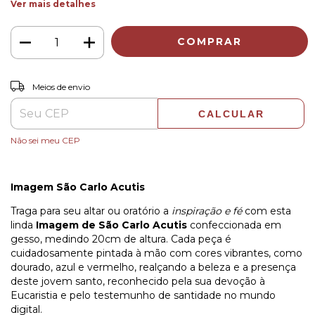
Ver mais detalhes
ALTERAR CEP
Entregas para o CEP:
Meios de envio
CALCULAR
Não sei meu CEP
Imagem São Carlo Acutis
Traga para seu altar ou oratório a
inspiração e fé
com esta
linda
Imagem de São Carlo Acutis
confeccionada em
gesso, medindo 20cm de altura. Cada peça é
cuidadosamente pintada à mão com cores vibrantes, como
dourado, azul e vermelho, realçando a beleza e a presença
deste jovem santo, reconhecido pela sua devoção à
Eucaristia e pelo testemunho de santidade no mundo
digital.