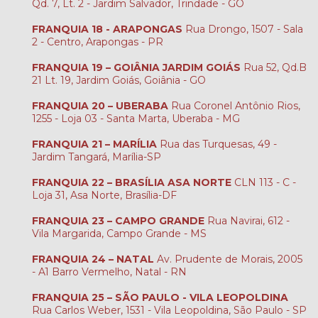
Qd. 7, Lt. 2 - Jardim Salvador, Trindade - GO
FRANQUIA 18 - ARAPONGAS
Rua Drongo, 1507 - Sala
2 - Centro, Arapongas - PR
FRANQUIA 19 – GOIÂNIA JARDIM GOIÁS
Rua 52, Qd.B
21 Lt. 19, Jardim Goiás, Goiânia - GO
FRANQUIA 20 – UBERABA
Rua Coronel Antônio Rios,
1255 - Loja 03 - Santa Marta, Uberaba - MG
FRANQUIA 21 – MARÍLIA
Rua das Turquesas, 49 -
Jardim Tangará, Marília-SP
FRANQUIA 22 – BRASÍLIA ASA NORTE
CLN 113 - C -
Loja 31, Asa Norte, Brasília-DF
FRANQUIA 23 – CAMPO GRANDE
Rua Navirai, 612 -
Vila Margarida, Campo Grande - MS
FRANQUIA 24 – NATAL
Av. Prudente de Morais, 2005
- A1 Barro Vermelho, Natal - RN
FRANQUIA 25 – SÃO PAULO - VILA LEOPOLDINA
Rua Carlos Weber, 1531 - Vila Leopoldina, São Paulo - SP