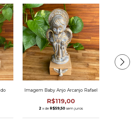
ndo
Imagem Baby Anjo Arcanjo Rafael
Imagem
R$119,00
R
2
x de
R$59,50
sem juros
3
x de