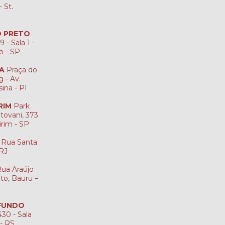
 St.
ÃO PRETO
 - Sala 1 -
to - SP
NA
Praça do
 - Av.
sina - PI
RIM
Park
tovani, 373
irim - SP
Rua Santa
-RJ
ua Araújo
rto, Bauru –
 FUNDO
30 - Sala
 - RS