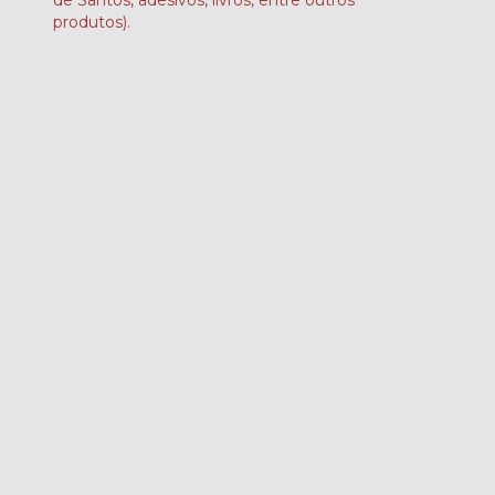
de Santos, adesivos, livros, entre outros
produtos).