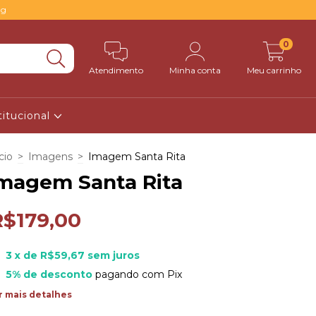
0g
0
Atendimento
Minha conta
Meu carrinho
titucional
cio
>
Imagens
>
Imagem Santa Rita
magem Santa Rita
R$179,00
3
x de
R$59,67
sem juros
5% de desconto
pagando com Pix
r mais detalhes