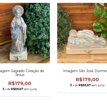
agem Sagrado Coração de
Imagem São José Dormi
Jesus
R$179,00
R$179,00
3
x de
R$59,67
sem juros
3
x de
R$59,67
sem juros