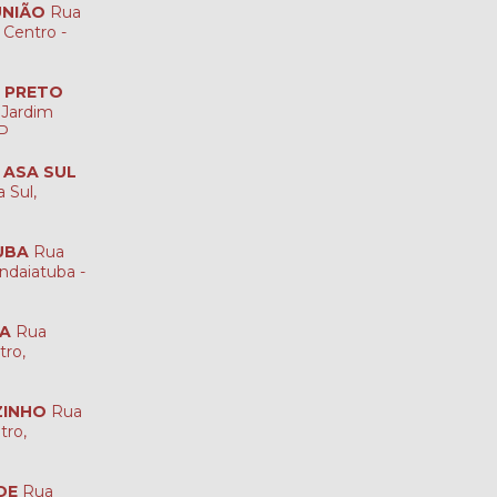
UNIÃO
Rua
 Centro -
O PRETO
 Jardim
SP
A ASA SUL
 Sul,
UBA
Rua
ndaiatuba -
NA
Rua
tro,
ZINHO
Rua
tro,
DE
Rua