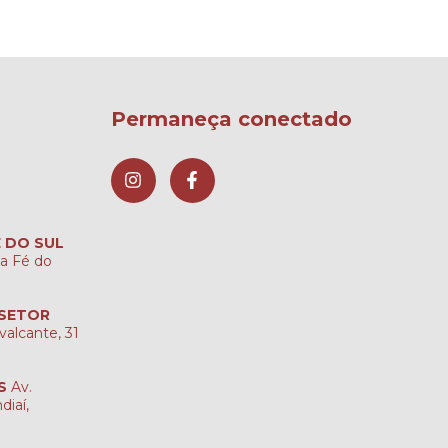
Permaneça conectado
É DO SUL
ta Fé do
 SETOR
valcante, 31
S
Av.
diaí,