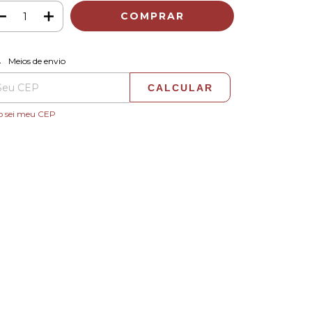
ALTERAR CEP
regas para o CEP:
Meios de envio
CALCULAR
o sei meu CEP