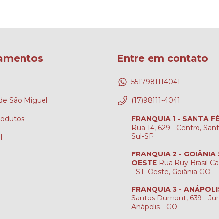
amentos
Entre em contato
5517981114041
e São Miguel
(17)98111-4041
rodutos
FRANQUIA 1 - SANTA F
Rua 14, 629 - Centro, San
Sul-SP
l
FRANQUIA 2 - GOIÂNIA
OESTE
Rua Ruy Brasil Ca
- ST. Oeste, Goiânia-GO
FRANQUIA 3 - ANÁPOLI
Santos Dumont, 639 - Jun
Anápolis - GO