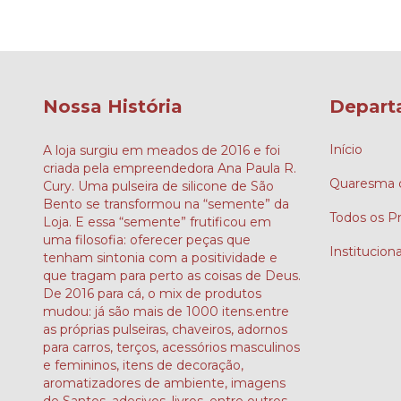
Nossa História
Depart
Início
A loja surgiu em meados de 2016 e foi
criada pela empreendedora Ana Paula R.
Quaresma d
Cury. Uma pulseira de silicone de São
Bento se transformou na “semente” da
Todos os P
Loja. E essa “semente” frutificou em
uma filosofia: oferecer peças que
Instituciona
tenham sintonia com a positividade e
que tragam para perto as coisas de Deus.
De 2016 para cá, o mix de produtos
mudou: já são mais de 1000 itens.entre
as próprias pulseiras, chaveiros, adornos
para carros, terços, acessórios masculinos
e femininos, itens de decoração,
aromatizadores de ambiente, imagens