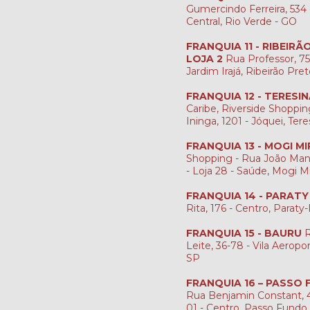
Gumercindo Ferreira, 534 -
Central, Rio Verde - GO
FRANQUIA 11 - RIBEIR
LOJA 2
Rua Professor, 759
Jardim Irajá, Ribeirão Pre
FRANQUIA 12 - TERESI
Caribe, Riverside Shopping
Ininga, 1201 - Jóquei, Tere
FRANQUIA 13 - MOGI MI
Shopping - Rua João Man
- Loja 28 - Saúde, Mogi M
FRANQUIA 14 - PARATY
Rita, 176 - Centro, Paraty
FRANQUIA 15 - BAURU
R
Leite, 36-78 - Vila Aeropo
SP
FRANQUIA 16 – PASSO
Rua Benjamin Constant, 4
01 - Centro, Passo Fundo