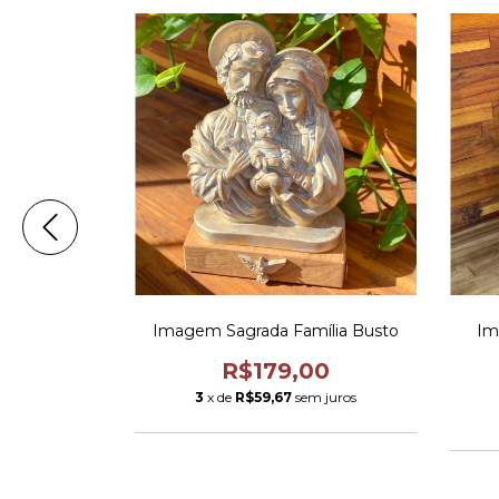
nhora de
Imagem Sagrada Família Busto
Im
e
R$179,00
00
3
x de
R$59,67
sem juros
m juros