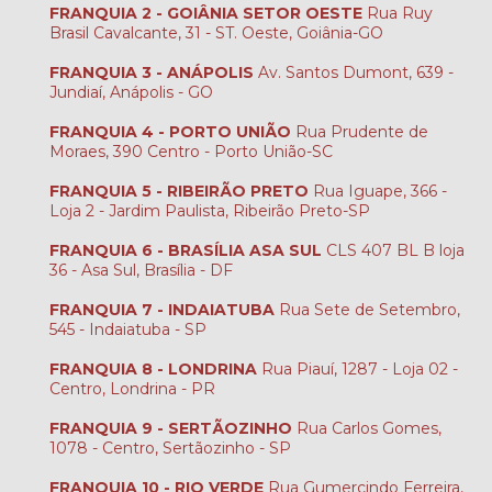
FRANQUIA 2 - GOIÂNIA SETOR OESTE
Rua Ruy
Brasil Cavalcante, 31 - ST. Oeste, Goiânia-GO
FRANQUIA 3 - ANÁPOLIS
Av. Santos Dumont, 639 -
Jundiaí, Anápolis - GO
FRANQUIA 4 - PORTO UNIÃO
Rua Prudente de
Moraes, 390 Centro - Porto União-SC
FRANQUIA 5 - RIBEIRÃO PRETO
Rua Iguape, 366 -
Loja 2 - Jardim Paulista, Ribeirão Preto-SP
FRANQUIA 6 - BRASÍLIA ASA SUL
CLS 407 BL B loja
36 - Asa Sul, Brasília - DF
FRANQUIA 7 - INDAIATUBA
Rua Sete de Setembro,
545 - Indaiatuba - SP
FRANQUIA 8 - LONDRINA
Rua Piauí, 1287 - Loja 02 -
Centro, Londrina - PR
FRANQUIA 9 - SERTÃOZINHO
Rua Carlos Gomes,
1078 - Centro, Sertãozinho - SP
FRANQUIA 10 - RIO VERDE
Rua Gumercindo Ferreira,