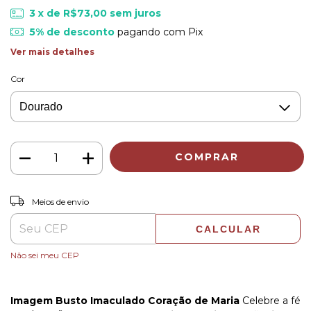
3
x de
R$73,00
sem juros
5% de desconto
pagando com Pix
Ver mais detalhes
Cor
ALTERAR CEP
Entregas para o CEP:
Meios de envio
CALCULAR
Não sei meu CEP
Imagem Busto Imaculado Coração de Maria
Celebre a fé