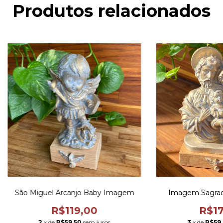
Produtos relacionados
São Miguel Arcanjo Baby Imagem
Imagem Sagrada
R$119,00
R$17
2
x de
R$59,50
sem juros
3
x de
R$59,