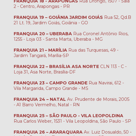
FRANQUIA 18 - ARAPONGAS
Rua Drongo, 1507 - Sala
2 - Centro, Arapongas - PR
FRANQUIA 19 – GOIÂNIA JARDIM GOIÁS
Rua 52, Qd.B
21 Lt. 19, Jardim Goiás, Goiânia - GO
FRANQUIA 20 – UBERABA
Rua Coronel Antônio Rios,
1255 - Loja 03 - Santa Marta, Uberaba - MG
FRANQUIA 21 – MARÍLIA
Rua das Turquesas, 49 -
Jardim Tangará, Marília-SP
FRANQUIA 22 – BRASÍLIA ASA NORTE
CLN 113 - C -
Loja 31, Asa Norte, Brasília-DF
FRANQUIA 23 – CAMPO GRANDE
Rua Navirai, 612 -
Vila Margarida, Campo Grande - MS
FRANQUIA 24 – NATAL
Av. Prudente de Morais, 2005
- A1 Barro Vermelho, Natal - RN
FRANQUIA 25 – SÃO PAULO - VILA LEOPOLDINA
Rua Carlos Weber, 1531 - Vila Leopoldina, São Paulo - SP
FRANQUIA 26 – ARARAQUARA
Av. Luiz Dosualdo, 50 -