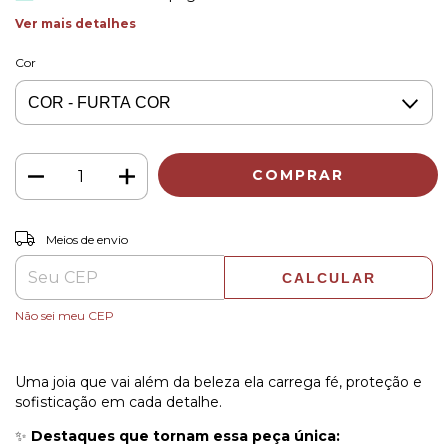
Ver mais detalhes
Cor
ALTERAR CEP
Entregas para o CEP:
Meios de envio
CALCULAR
Não sei meu CEP
Uma joia que vai além da beleza ela carrega fé, proteção e
sofisticação em cada detalhe.
✨
Destaques que tornam essa peça única: