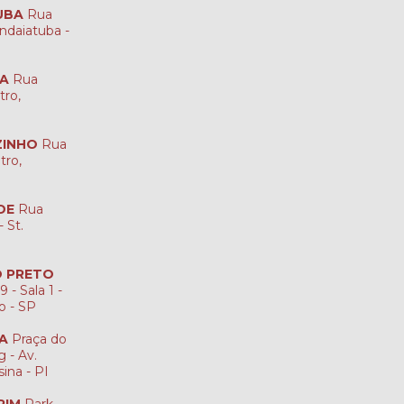
UBA
Rua
ndaiatuba -
NA
Rua
tro,
ZINHO
Rua
tro,
DE
Rua
 St.
ÃO PRETO
 - Sala 1 -
to - SP
NA
Praça do
 - Av.
sina - PI
RIM
Park