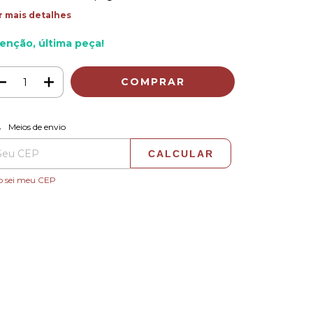
r mais detalhes
enção, última peça!
ALTERAR CEP
regas para o CEP:
Meios de envio
CALCULAR
o sei meu CEP