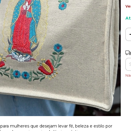
Ve
At
Ent
Nã
para mulheres que desejam levar fé, beleza e estilo por