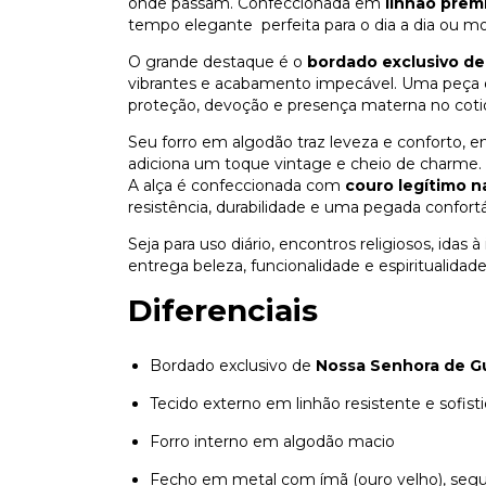
onde passam. Confeccionada em
linhão pre
tempo elegante perfeita para o dia a dia ou m
O grande destaque é o
bordado exclusivo d
vibrantes e acabamento impecável. Uma peça 
proteção, devoção e presença materna no coti
Seu forro em algodão traz leveza e conforto,
adiciona um toque vintage e cheio de charme.
A alça é confeccionada com
couro legítimo n
resistência, durabilidade e uma pegada confortá
Seja para uso diário, encontros religiosos, idas 
entrega beleza, funcionalidade e espiritualidade
Diferenciais
Bordado exclusivo de
Nossa Senhora de G
Tecido externo em linhão resistente e sofist
Forro interno em algodão macio
Fecho em metal com ímã (ouro velho), segur