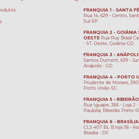
rodutos
FRANQUIA 1 - SANTA F
Rua 14, 629 - Centro, San
Sul-SP
l
FRANQUIA 2 - GOIÂNIA
OESTE
Rua Ruy Brasil Ca
- ST. Oeste, Goiânia-GO
FRANQUIA 3 - ANÁPOLI
Santos Dumont, 639 - Jun
Anápolis - GO
FRANQUIA 4 - PORTO 
Prudente de Moraes, 390
Porto União-SC
FRANQUIA 5 - RIBEIRÃ
Rua Iguape, 366 - Loja 2 -
Paulista, Ribeirão Preto-
FRANQUIA 6 - BRASÍLI
CLS 407 BL B loja 36 - Asa
Brasília - DF