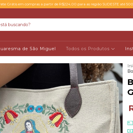
rete Grátis em compras a partir de R$224,00 para as região SUDESTE até 50
uaresma de São Miguel
Todos os Produtos
Ins
Iní
Bo
B
G