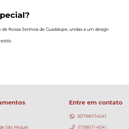
pecial?
ão de Nossa Senhora de Guadalupe, unidas a um design
stilo.
amentos
Entre em contato
5517981114041
e São Miguel
(17)98111-4041