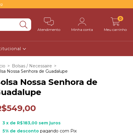
0g
0
Atendimento
Minha conta
Meu carrinho
titucional
cio
>
Bolsas / Necessaire
>
lsa Nossa Senhora de Guadalupe
olsa Nossa Senhora de
uadalupe
R$549,00
3
x de
R$183,00
sem juros
5% de desconto
pagando com Pix