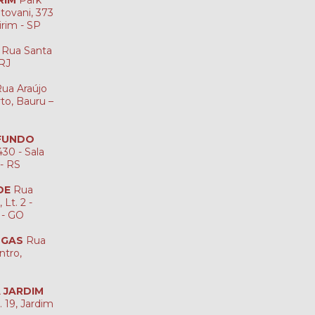
tovani, 373
irim - SP
Rua Santa
-RJ
ua Araújo
rto, Bauru –
 FUNDO
30 - Sala
 - RS
DE
Rua
Lt. 2 -
 - GO
NGAS
Rua
ntro,
A JARDIM
. 19, Jardim