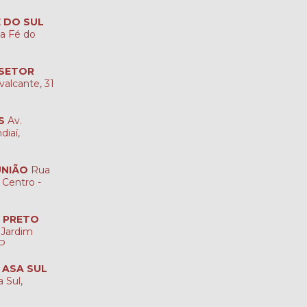
É DO SUL
ta Fé do
 SETOR
valcante, 31
S
Av.
diaí,
UNIÃO
Rua
 Centro -
O PRETO
 Jardim
SP
A ASA SUL
 Sul,