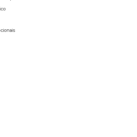
ico
cionais