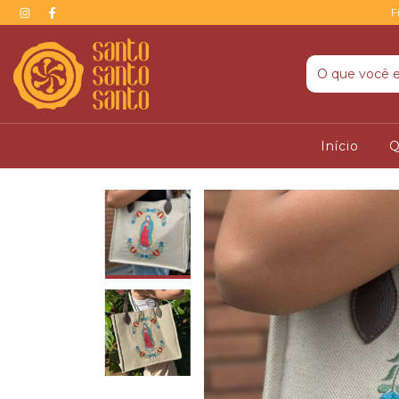
F
Início
Q