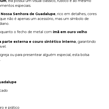
mium
, ela possui um visual clássico, rústico e ao mesmo
omentos especiais.
e Nossa Senhora de Guadalupe
, rico em detalhes, cores
que não é apenas um acessório, mas um símbolo de
diano.
 enquanto o fecho de metal com
ímã em ouro velho
a parte externa e couro sintético interno
, garantindo
vel.
à igreja ou para presentear alguém especial, esta bolsa
.
uadalupe
icado
o e prático