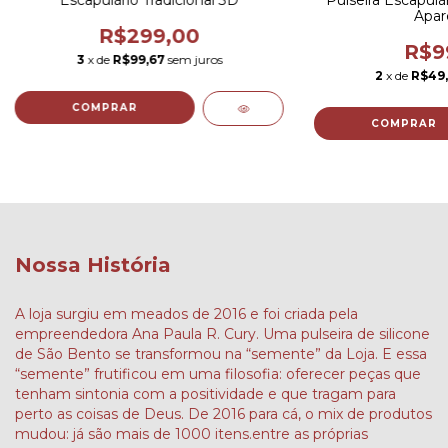
Escapulário Tradicional 3D
Pulseira Escapulá
Apar
R$299,00
R$9
3
x de
R$99,67
sem juros
2
x de
R$49
COMPRAR
Nossa História
A loja surgiu em meados de 2016 e foi criada pela
empreendedora Ana Paula R. Cury. Uma pulseira de silicone
de São Bento se transformou na “semente” da Loja. E essa
“semente” frutificou em uma filosofia: oferecer peças que
tenham sintonia com a positividade e que tragam para
perto as coisas de Deus. De 2016 para cá, o mix de produtos
mudou: já são mais de 1000 itens.entre as próprias