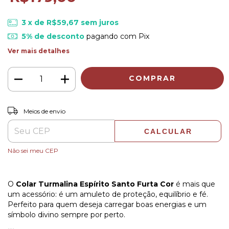
3
x de
R$59,67
sem juros
5% de desconto
pagando com Pix
Ver mais detalhes
ALTERAR CEP
Entregas para o CEP:
Meios de envio
CALCULAR
Não sei meu CEP
O
Colar Turmalina Espírito Santo Furta Cor
é mais que
um acessório: é um amuleto de proteção, equilíbrio e fé.
Perfeito para quem deseja carregar boas energias e um
símbolo divino sempre por perto.