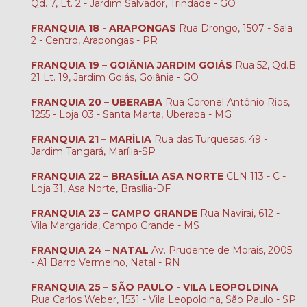
Qd. 7, Lt. 2 - Jardim Salvador, Trindade - GO
FRANQUIA 18 - ARAPONGAS
Rua Drongo, 1507 - Sala
2 - Centro, Arapongas - PR
FRANQUIA 19 – GOIÂNIA JARDIM GOIÁS
Rua 52, Qd.B
21 Lt. 19, Jardim Goiás, Goiânia - GO
FRANQUIA 20 – UBERABA
Rua Coronel Antônio Rios,
1255 - Loja 03 - Santa Marta, Uberaba - MG
FRANQUIA 21 – MARÍLIA
Rua das Turquesas, 49 -
Jardim Tangará, Marília-SP
FRANQUIA 22 – BRASÍLIA ASA NORTE
CLN 113 - C -
Loja 31, Asa Norte, Brasília-DF
FRANQUIA 23 – CAMPO GRANDE
Rua Navirai, 612 -
Vila Margarida, Campo Grande - MS
FRANQUIA 24 – NATAL
Av. Prudente de Morais, 2005
- A1 Barro Vermelho, Natal - RN
FRANQUIA 25 – SÃO PAULO - VILA LEOPOLDINA
Rua Carlos Weber, 1531 - Vila Leopoldina, São Paulo - SP