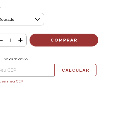
r
ALTERAR CEP
regas para o CEP:
Meios de envio
CALCULAR
o sei meu CEP