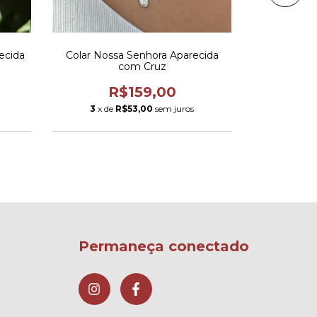
ecida
Colar Nossa Senhora Aparecida
Colar Fio
com Cruz
Espí
R$159,00
3
x de
R$53,00
sem juros
2
x de
Permaneça conectado