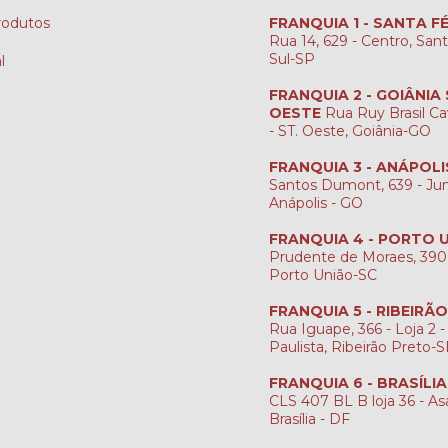
rodutos
FRANQUIA 1 - SANTA F
Rua 14, 629 - Centro, San
Sul-SP
l
FRANQUIA 2 - GOIÂNIA
OESTE
Rua Ruy Brasil Ca
- ST. Oeste, Goiânia-GO
FRANQUIA 3 - ANÁPOLI
Santos Dumont, 639 - Jun
Anápolis - GO
FRANQUIA 4 - PORTO 
Prudente de Moraes, 390
Porto União-SC
FRANQUIA 5 - RIBEIRÃ
Rua Iguape, 366 - Loja 2 -
Paulista, Ribeirão Preto-
FRANQUIA 6 - BRASÍLI
CLS 407 BL B loja 36 - Asa
Brasília - DF