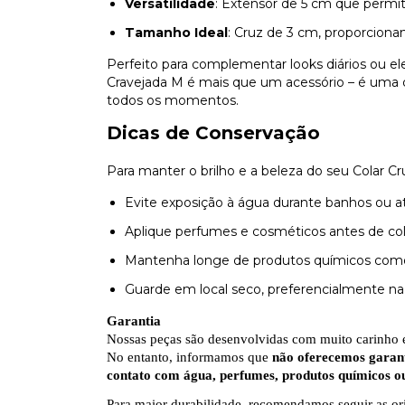
Versatilidade
: Extensor de 5 cm que permit
Tamanho Ideal
: Cruz de 3 cm, proporcion
Perfeito para complementar looks diários ou ele
Cravejada M é mais que um acessório – é uma
todos os momentos.
Dicas de Conservação
Para manter o brilho e a beleza do seu Colar 
Evite exposição à água durante banhos ou at
Aplique perfumes e cosméticos antes de colo
Mantenha longe de produtos químicos como
Guarde em local seco, preferencialmente n
Garantia
Nossas peças são desenvolvidas com muito carinho e
No entanto, informamos que
não oferecemos garant
contato com água, perfumes, produtos químicos o
Para maior durabilidade, recomendamos seguir as or