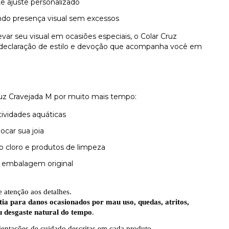
e ajuste personalizado
ando presença visual sem excessos
var seu visual em ocasiões especiais, o Colar Cruz
 declaração de estilo e devoção que acompanha você em
Cruz Cravejada M por muito mais tempo:
ividades aquáticas
car sua joia
 cloro e produtos de limpeza
a embalagem original
 atenção aos detalhes.
ia para danos ocasionados por mau uso, quedas, atritos,
u desgaste natural do tempo
.
ientações de cuidado descritas em cada produto.