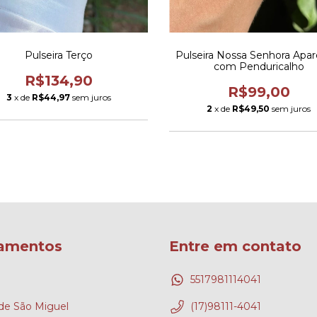
Pulseira Terço
Pulseira Nossa Senhora Apar
com Penduricalho
R$134,90
R$99,00
3
x de
R$44,97
sem juros
2
x de
R$49,50
sem juros
amentos
Entre em contato
5517981114041
e São Miguel
(17)98111-4041