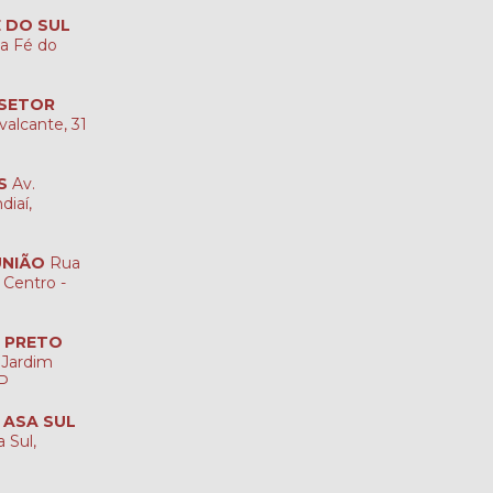
É DO SUL
ta Fé do
 SETOR
valcante, 31
S
Av.
diaí,
UNIÃO
Rua
 Centro -
O PRETO
 Jardim
SP
A ASA SUL
 Sul,