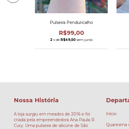
 das Graças
Pulseira Penduricalho
ão
R$99,00
00
2
x de
R$49,50
sem juros
m juros
Nossa História
Depart
Início
A loja surgiu em meados de 2016 e foi
criada pela empreendedora Ana Paula R.
Quaresma d
Cury. Uma pulseira de silicone de São