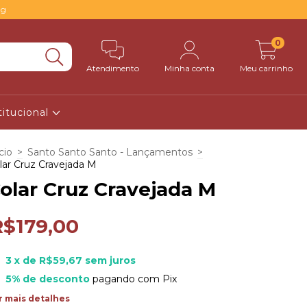
0g
0
Atendimento
Minha conta
Meu carrinho
titucional
cio
>
Santo Santo Santo - Lançamentos
>
lar Cruz Cravejada M
olar Cruz Cravejada M
R$179,00
3
x de
R$59,67
sem juros
5% de desconto
pagando com Pix
r mais detalhes