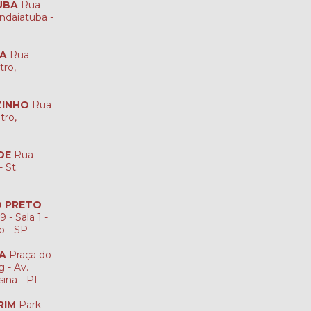
UBA
Rua
ndaiatuba -
NA
Rua
tro,
ZINHO
Rua
tro,
DE
Rua
 St.
ÃO PRETO
 - Sala 1 -
to - SP
NA
Praça do
 - Av.
sina - PI
RIM
Park